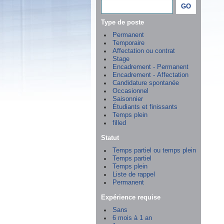
Type de poste
Permanent
Temporaire
Affectation ou contrat
Stage
Encadrement - Permanent
Encadrement - Affectation
Candidature spontanée
Occasionnel
Saisonnier
Étudiants et finissants
Temps plein
filled
Statut
Temps partiel ou temps plein
Temps partiel
Temps plein
Liste de rappel
Permanent
Expérience requise
Sans
6 mois à 1 an