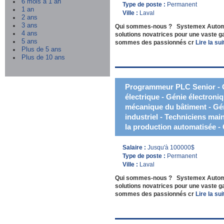
6 mois à 1 an
Type de poste :
Permanent
1 an
Ville :
Laval
2 ans
3 ans
Qui sommes-nous ? Systemex Automatio
4 ans
solutions novatrices pour une vaste 
5 ans
sommes des passionnés cr
Lire la suit
Plus de 5 ans
Plus de 10 ans
Programmeur PLC Senior - G
électrique - Génie électroni
mécanique du bâtiment - Gén
industriel - Techniciens mai
la production automatisée - 
Salaire :
Jusqu'à 100000$
Type de poste :
Permanent
Ville :
Laval
Qui sommes-nous ? Systemex Automatio
solutions novatrices pour une vaste 
sommes des passionnés cr
Lire la suit