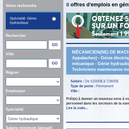
8
offres d'emplois en gé
Votre recherche
Spécialité: Génie
hydraulique
Rechercher
MÉCANICIEN(NE) DE MACH
Ville
Appalaches) - Génie électriq
mécanique - Génie hydrauliqu
Techniciens maintenance ind
Région
Salaire :
De 52000$ à 72800$
Type de poste :
Permanent
Employeur
Ville :
Prêt(e) à donner un nouveau sens à vo
personnel dans les secteurs de la santé
Lire la suite...
Spécialité
Salaire minimum (annuel)