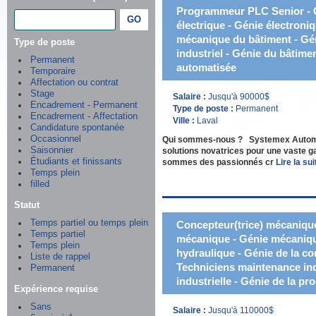
Programmeur PLC Senior - G
électrique - Génie électroni
mécanique du bâtiment - Gén
Type de poste
industriel - Génie du bâtime
Permanent
automatisée
Temporaire
Affectation ou contrat
Stage
Salaire :
Jusqu'à 90000$
Encadrement - Permanent
Type de poste :
Permanent
Encadrement - Affectation
Ville :
Laval
Candidature spontanée
Occasionnel
Qui sommes-nous ? Systemex Automatio
Saisonnier
solutions novatrices pour une vaste 
Étudiants et finissants
sommes des passionnés cr
Lire la suit
Temps plein
filled
Statut
Temps partiel ou temps plein
Concepteur(trice) mécanique 
Temps partiel
mécanique - Génie mécaniqu
Temps plein
hydraulique - Génie de la con
Liste de rappel
Techniciens maintenance ind
Permanent
industrielle - Génie de la p
Expérience requise
Sans
Salaire :
Jusqu'à 110000$