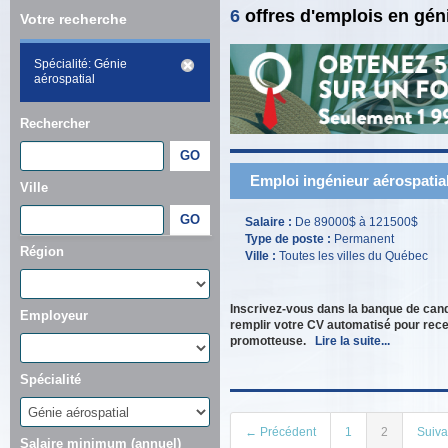
6
offres d'emplois en gén
Votre recherche
Spécialité: Génie
aérospatial
Rechercher
Emploi ingénieur aérospatial
Ville
Salaire :
De 89000$ à 121500$
Type de poste :
Permanent
Région
Ville :
Toutes les villes du Québec
Inscrivez-vous dans la banque de can
Employeur
remplir votre CV automatisé pour rece
promotteuse.
Lire la suite...
Spécialité
← Précédent
1
2
Suiv
Salaire minimum (annuel)