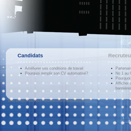
Candidats
Recruteu
Améliorer ses conditions de travail
Partenai
Pourquoi remplir son CV automatisé?
No 1 au
Pourquoi 
Afficher 
bannières
Tous droits réservés © Techno-Communication 2026