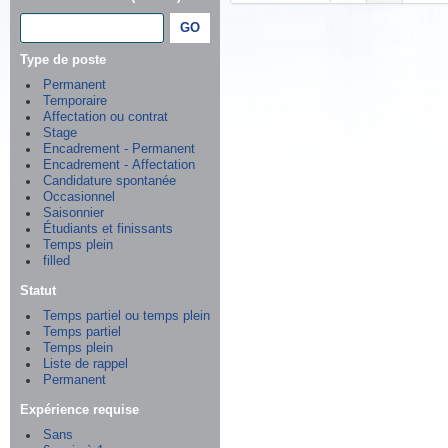
Type de poste
Permanent
Temporaire
Affectation ou contrat
Stage
Encadrement - Permanent
Encadrement - Affectation
Candidature spontanée
Occasionnel
Saisonnier
Étudiants et finissants
Temps plein
filled
Statut
Temps partiel ou temps plein
Temps partiel
Temps plein
Liste de rappel
Permanent
Expérience requise
Sans