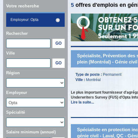
5
offres d'emplois en gén
Votre recherche
Employeur: Opta
Rechercher
Ville
Spécialiste, Prévention des 
plein (Montréal) - Génie civi
Région
Type de poste :
Permanent
Ville :
Montréal
Le plus important fournisseur d'agrég
Employeur
Underwriters Survey (FUS) d'Opta Infor
Lire la suite...
Spécialité
Spécialiste en protection i
Salaire minimum (annuel)
génie civil - Laval, QC - Géni