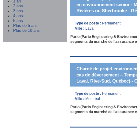
1 an
en environnement senior - M
2 ans
Rivières ou Sherbrooke - G
3 ans
4 ans
5 ans
Type de poste :
Permanent
Plus de 5 ans
Ville :
Laval
Plus de 10 ans
Pario (Pario Engineering & Environmen
segments du marché de l’assurance et
Chargé de projet environnem
cas de déversement – Temps 
Laval, Rive-Sud, Québec) - 
Type de poste :
Permanent
Ville :
Montréal
Pario (Pario Engineering & Environmen
segments du marché de l’assurance et