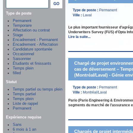
Type de poste :
Permanent
Type de poste
Ville :
Laval
Permanent
Temporaire
Le plus important fournisseur d'agrég
Affectation ou contrat
Underwriters Survey (FUS) d'Opta Infor
Stage
Lire la suite...
Encadrement - Permanent
Encadrement - Affectation
Candidature spontanée
Occasionnel
Saisonnier
Chargé de projet environnem
Étudiants et finissants
Temps plein
cas de déversement – Temps 
filled
(Montréal/Laval) - Génie en
Statut
Type de poste :
Permanent
Temps partiel ou temps plein
Ville :
Montréal/Laval
Temps partiel
Temps plein
Pario (Pario Engineering & Environmen
Liste de rappel
segments du marché de l’assurance et
Permanent
Expérience requise
Sans
6 mois à 1 an
Chargés de projet intermédia