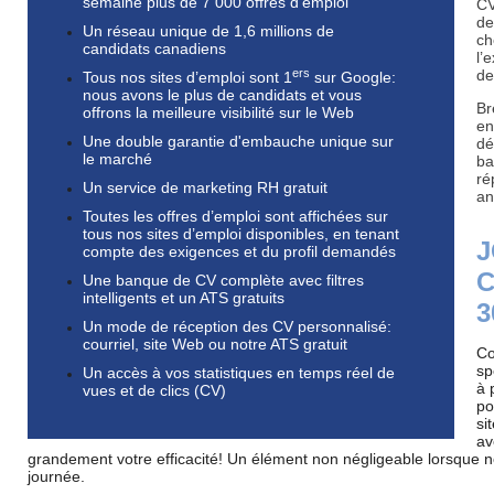
semaine
plus de 7 000 offres d'emploi
CV
de
Un réseau unique de 1,6 millions de
ch
candidats canadiens
l’
ers
d
Tous nos sites d’emploi sont 1
sur Google:
nous avons le plus de candidats et vous
Br
offrons la meilleure visibilité sur le Web
en
Une double garantie d'embauche unique sur
dé
le marché
ba
ré
Un service de marketing RH gratuit
a
Toutes les offres d’emploi sont affichées sur
tous nos sites d’emploi disponibles, en tenant
J
compte des exigences et du profil demandés
C
Une banque de CV complète avec filtres
intelligents et un ATS gratuits
3
Un mode de réception des CV personnalisé:
courriel, site Web ou notre ATS gratuit
Co
sp
Un accès à vos statistiques en temps réel de
à 
vues et de clics (CV)
po
si
av
grandement votre efficacité! Un élément non négligeable lorsque no
journée.