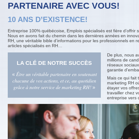
PARTENAIRE AVEC VOUS!
10 ANS D’EXISTENCE!
Entreprise 100% québécoise, Emplois spécialisés est fière d’offrir 
Nous en avons fait du chemin dans les dernières années en inno
RH, une véritable bible d’informations pour les professionnels en
articles spécialisés en RH…
De plus, nous a
millions de can
LA CLÉ DE NOTRE SUCCÈS
réseaux sociaux
garantie d'emba
Être un véritable partenaire en soutenant
«
Mais ce qui fait 
chacune de vos actions, et ce, au quotidien
marketing RH où
grâce à notre service de marketing RH!
»
étayer vos offre
travailler chez 
entreprise vers