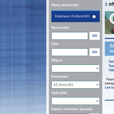
1
of
Votre recherche
Employeur: AS Bond 003
Rechercher
Ville
Él
in
Région
Sal
Typ
Vill
Employeur
Fourn
entrep
Lire la
Spécialité
Salaire minimum (annuel)