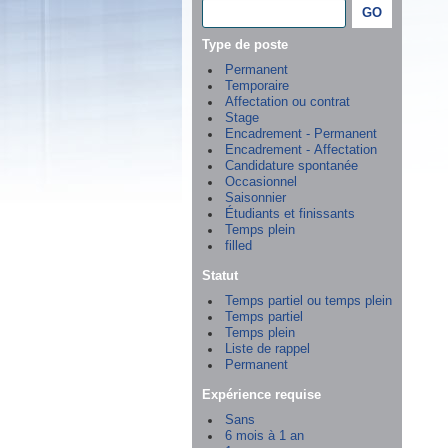
Type de poste
Permanent
Temporaire
Affectation ou contrat
Stage
Encadrement - Permanent
Encadrement - Affectation
Candidature spontanée
Occasionnel
Saisonnier
Étudiants et finissants
Temps plein
filled
Statut
Temps partiel ou temps plein
Temps partiel
Temps plein
Liste de rappel
Permanent
Expérience requise
Sans
6 mois à 1 an