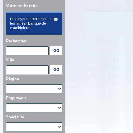
Votre recherche
Employeur: Emplois dans
les mines | Banque de
candidatures
Rechercher
Ville
Région
Employeur
Spécialité