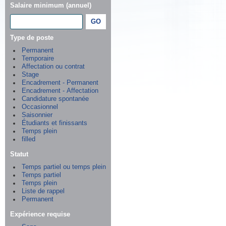
Salaire minimum (annuel)
Type de poste
Permanent
Temporaire
Affectation ou contrat
Stage
Encadrement - Permanent
Encadrement - Affectation
Candidature spontanée
Occasionnel
Saisonnier
Étudiants et finissants
Temps plein
filled
Statut
Temps partiel ou temps plein
Temps partiel
Temps plein
Liste de rappel
Permanent
Expérience requise