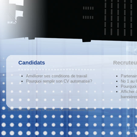
Candidats
Recruteu
Améliorer ses conditions de travail
Partenai
Pourquoi remplir son CV automatisé?
No 1 au
Pourquoi 
Afficher 
bannières
Tous droits réservés © Techno-Communication 2026