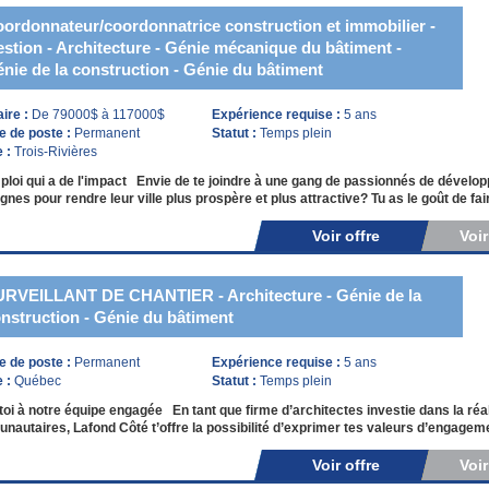
ordonnateur/coordonnatrice construction et immobilier -
stion - Architecture - Génie mécanique du bâtiment -
nie de la construction - Génie du bâtiment
aire :
De 79000$ à 117000$
Expérience requise :
5 ans
e de poste :
Permanent
Statut :
Temps plein
e :
Trois-Rivières
loi qui a de l'impact Envie de te joindre à une gang de passionnés de dével
nes pour rendre leur ville plus prospère et plus attractive? Tu as le goût de fai
Voir offre
Voi
RVEILLANT DE CHANTIER - Architecture - Génie de la
nstruction - Génie du bâtiment
e de poste :
Permanent
Expérience requise :
5 ans
e :
Québec
Statut :
Temps plein
toi à notre équipe engagée En tant que firme d’architectes investie dans la réal
autaires, Lafond Côté t’offre la possibilité d’exprimer tes valeurs d’engagem
Voir offre
Voi