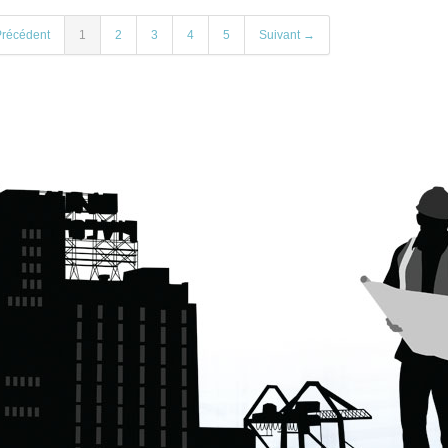
récédent
1
2
3
4
5
Suivant →