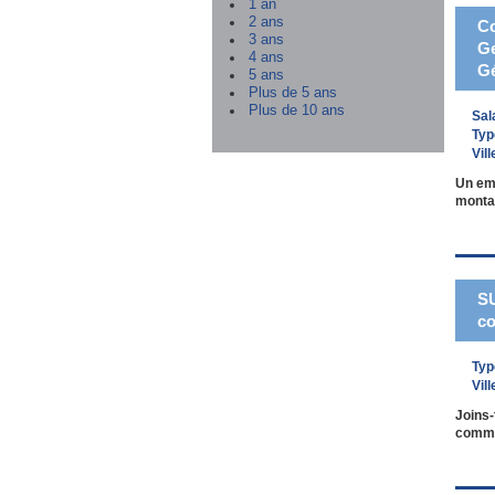
1 an
2 ans
Co
3 ans
Ge
4 ans
Gé
5 ans
Plus de 5 ans
Plus de 10 ans
Sal
Typ
Vill
Un emp
montag
SU
co
Typ
Vill
Joins-
commun