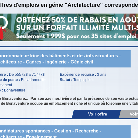
ffres d'emplois en génie "Architecture" corresponde
ordonnateur·trice des bâtiments et des infrastructures -
chitecture - Cadres - Ingénierie - Génie civil
aire :
De 55572$ à 71777$
Expérience requise :
3 ans
e de poste :
Encadrement -
Statut :
Temps plein
manent
e :
Bonaventure
à Bonaventure... Par son axe mer/rivière et par la présence de son vaste est
le de Bonaventure occupe un emplacement riche et unique où foisonne une vitalit
Voir offre
Voi
ndidatures spontanées - Gestion - Recherche -
chitecture - Enseignement