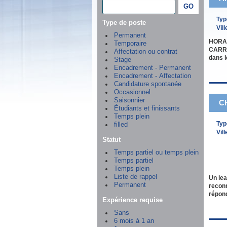
Typ
Type de poste
Vill
Permanent
HORAI
Temporaire
CARRIÈ
Affectation ou contrat
dans l
Stage
Encadrement - Permanent
Encadrement - Affectation
Candidature spontanée
Occasionnel
Saisonnier
CH
Étudiants et finissants
Temps plein
Typ
filled
Vill
Statut
Temps partiel ou temps plein
Temps partiel
Temps plein
Liste de rappel
Un lea
Permanent
reconn
répon
Expérience requise
Sans
6 mois à 1 an