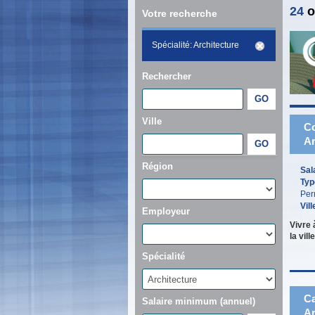
24
o
Votre recherche
Spécialité: Architecture
Rechercher
Ville
Co
Ar
Région
Sal
Typ
Per
Vill
Employeur
Vivre 
la vil
Spécialité
Ca
Salaire minimum (annuel)
Ar