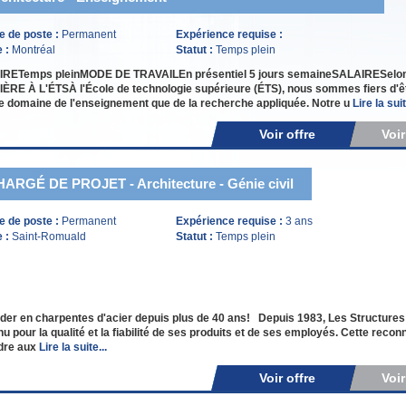
e de poste :
Permanent
Expérience requise :
e :
Montréal
Statut :
Temps plein
RETemps pleinMODE DE TRAVAILEn présentiel 5 jours semaineSALAIRESelon l
RE À L'ÉTSÀ l'École de technologie supérieure (ÉTS), nous sommes fiers d'être 
e domaine de l'enseignement que de la recherche appliquée. Notre u
Lire la suit
Voir offre
Voi
ARGÉ DE PROJET - Architecture - Génie civil
e de poste :
Permanent
Expérience requise :
3 ans
e :
Saint-Romuald
Statut :
Temps plein
der en charpentes d'acier depuis plus de 40 ans! Depuis 1983, Les Structures C
u pour la qualité et la fiabilité de ses produits et de ses employés. Cette reconn
dre aux
Lire la suite...
Voir offre
Voi