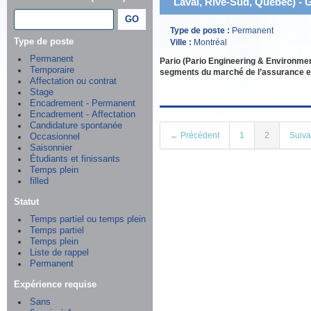
Laval, Rive-Sud, Québec) - 
Type de poste :
Permanent
Type de poste
Ville :
Montréal
Permanent
Pario (Pario Engineering & Environmen
Temporaire
segments du marché de l’assurance et
Affectation ou contrat
Stage
Encadrement - Permanent
Encadrement - Affectation
Candidature spontanée
← Précédent
1
2
Suiv
Occasionnel
Saisonnier
Étudiants et finissants
Temps plein
filled
Statut
Temps partiel ou temps plein
Temps partiel
Temps plein
Liste de rappel
Permanent
Expérience requise
Sans