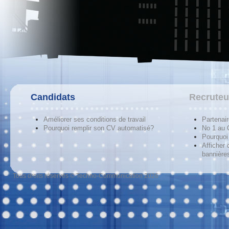
Candidats
Recruteu
Améliorer ses conditions de travail
Partenai
Pourquoi remplir son CV automatisé?
No 1 au
Pourquoi 
Afficher 
bannières
Tous droits réservés © Techno-Communication 2026