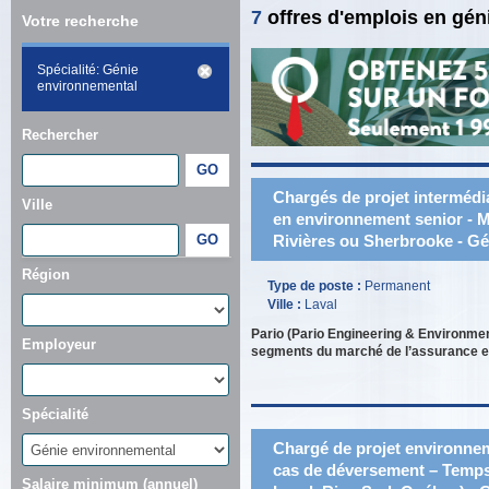
7
offres d'emplois en gé
Votre recherche
Spécialité: Génie
environnemental
Rechercher
Chargés de projet intermédia
Ville
en environnement senior - M
Rivières ou Sherbrooke - G
Région
Type de poste :
Permanent
Ville :
Laval
Pario (Pario Engineering & Environmen
Employeur
segments du marché de l’assurance et
Spécialité
Chargé de projet environnem
cas de déversement – Temps 
Salaire minimum (annuel)