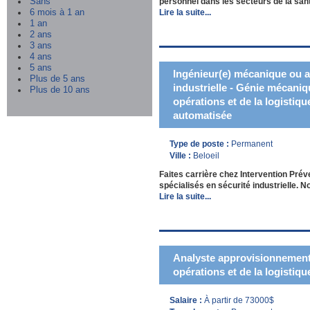
Sans
personnel dans les secteurs de la santé
6 mois à 1 an
Lire la suite...
1 an
2 ans
3 ans
4 ans
5 ans
Ingénieur(e) mécanique ou a
Plus de 5 ans
industrielle - Génie mécaniq
Plus de 10 ans
opérations et de la logistiqu
automatisée
Type de poste :
Permanent
Ville :
Beloeil
Faites carrière chez Intervention Pré
spécialisés en sécurité industrielle.
Lire la suite...
Analyste approvisionnement
opérations et de la logistiqu
Salaire :
À partir de 73000$