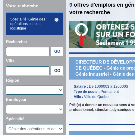
9
offres d'emplois en gén
Votre recherche
votre recherche
Spécialité: Génie des
opérations et de la
logistique
Rechercher
Ville
DIRECTEUR DE DÉVELOPPE
DE QUÉBEC - Génie de procéd
Génie industriel - Génie des 
Région
Salaire :
De 100000$ à 120000$
Type de poste :
Permanent
Ville :
Ville de Québec
Employeur
Prêt(e) à donner un nouveau sens à v
professionnel, stimulant, dynamique et
Spécialité