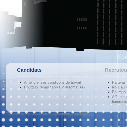
Candidats
Recruteu
Améliorer ses conditions de travail
Partenai
Pourquoi remplir son CV automatisé?
No 1 au
Pourquoi 
Afficher 
bannières
Tous droits réservés © Techno-Communication 2026