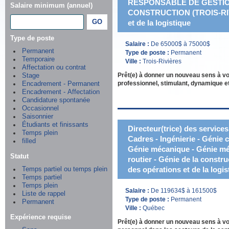
RESPONSABLE DE GESTIO
Salaire minimum (annuel)
CONSTRUCTION (TROIS-RIVI
et de la logistique
Type de poste
Salaire :
De 65000$ à 75000$
Permanent
Type de poste :
Permanent
Temporaire
Ville :
Trois-Rivières
Affectation ou contrat
Prêt(e) à donner un nouveau sens à v
Stage
professionnel, stimulant, dynamique et
Encadrement - Permanent
Encadrement - Affectation
Candidature spontanée
Occasionnel
Saisonnier
Étudiants et finissants
Directeur(trice) des services
Temps plein
Cadres - Ingénierie - Génie c
filled
Génie mécanique - Génie mé
Statut
routier - Génie de la constru
des opérations et de la logi
Temps partiel ou temps plein
Temps partiel
Temps plein
Salaire :
De 119634$ à 161500$
Liste de rappel
Type de poste :
Permanent
Permanent
Ville :
Québec
Expérience requise
Prêt(e) à donner un nouveau sens à vo