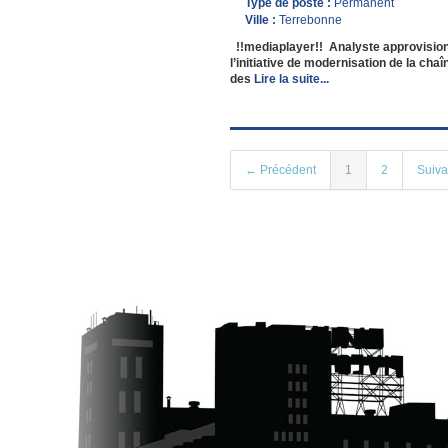
Type de poste :
Permanent
Ville :
Terrebonne
!!mediaplayer!! Analyste approvision
l’initiative de modernisation de la ch
des
Lire la suite...
← Précédent
1
2
Suiv