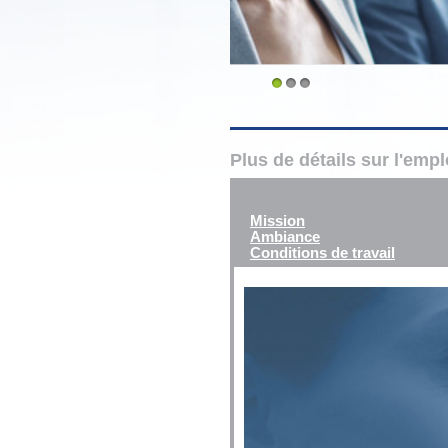
1
2
3
Plus de détails sur l'emp
Mission
Ambiance
Conditions de travail