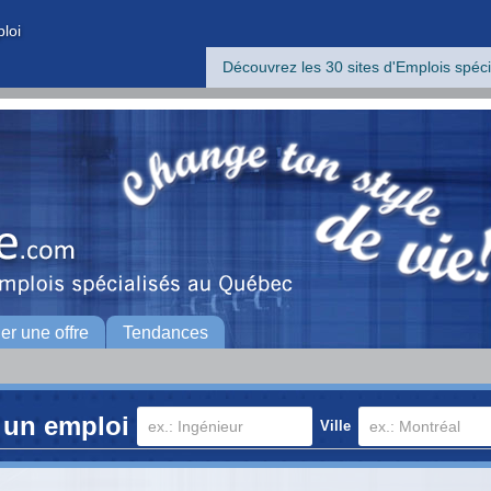
ploi
Découvrez les 30 sites d'Emplois spéci
her une offre
Tendances
 un emploi
Ville