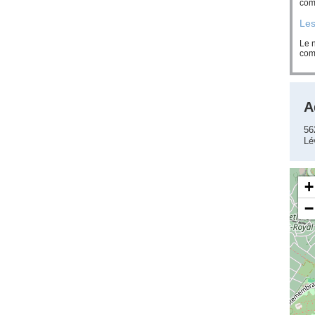
com
Les
Le 
com
A
56
Lé
+
−