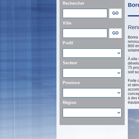
Rechercher
Bor
Ville
Renc
Borea 
renouv
Profil
800 em
solaire
À elle 
Secteur
dévelo
75 pro
soit s
Forte 
Province
et stim
accomp
concep
à des 
Région
équip