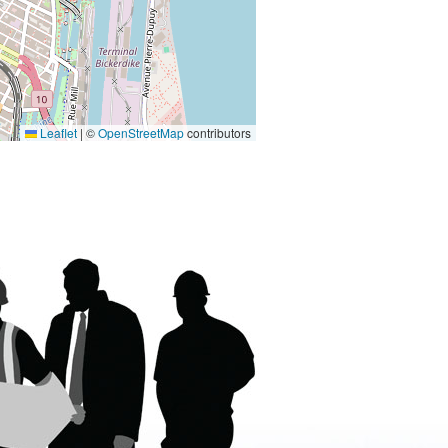
Leaflet
|
©
OpenStreetMap
contributors