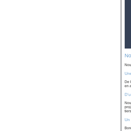
No
Nou
Une
De l
en a
D’u
Nou
pro
tie
Un 
Bore