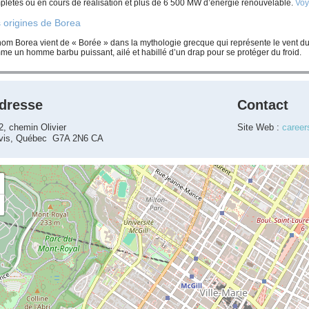
plétés ou en cours de réalisation et plus de 6 500 MW d’énergie renouvelable.
Voy
 origines de Borea
nom Borea vient de « Borée » dans la mythologie grecque qui représente le vent d
me un homme barbu puissant, ailé et habillé d’un drap pour se protéger du froid.
dresse
Contact
2, chemin Olivier
Site Web :
career
vis, Québec G7A 2N6 CA