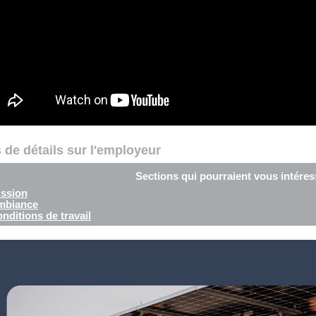
 de détails sur l'employeur
Sections qui pourraient vous intéres
ssion
mbiance
nditions de travail