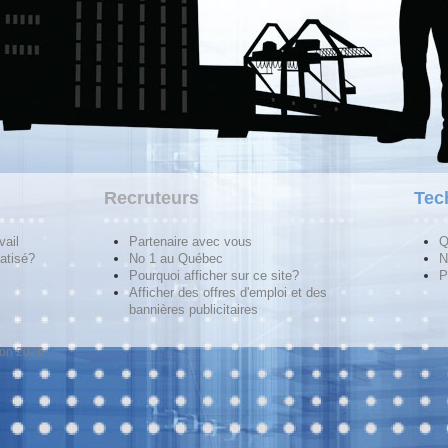
Recruteurs
Tec
vail
Partenaire avec vous
Q
atisé?
No 1 au Québec
N
Pourquoi afficher sur ce site?
P
Afficher des offres d'emploi et des
bannières publicitaires
ion 2026