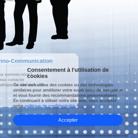
hno-Communication
Consentement à l'utilisation de
ui sommes-nous?
cookies
ous contacter
Ce site web utilise des cookies ou des technologies
olitique de confidentialité
similaires pour améliorer votre expérience de navigation
et vous fournir des recommandations personnalisées.
En continuant à utiliser notre site web, vous acceptez
notre
politique de confidentialité.
Accepter