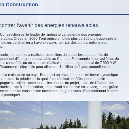
ea Construction
ontrer l’avenir des énergies renouvelables
Construction est le leader de l'industrie canadienne des énergies
elables. Créée en 2006, l’entreprise emploie plus de 250 professionnels et
ployés de chantier à travers le pays, tant sur des projets éoliens que
s.
seule, l’entreprise a réalisé près du tiers de toutes les opportunités de
ppement d'énergie renouvelable au Canada. Elle compte à son actif plus de
jets complétés ou en cours de réalisation pour un grand total de 7 500 MW,
uffisamment d'électricité pour alimenter 1 million de foyers annuellement.
de sa croissance au pays, Borea est un environnement de travail dynamique
ulant dont la priorité est la qualité de réalisation. C’est pourquoi elle
agne ses clients dans toutes les phases du projet, allant de l'élaboration
tuelle jusqu'à la réalisation, en passant par la mise en service, le tout grâce
techniques de construction novatrices. Joignez-vous dès maintenant à notre
e dynamique!