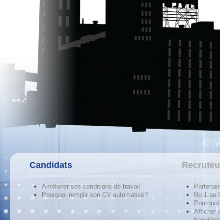
Candidats
Recruteu
Améliorer ses conditions de travail
Partenai
Pourquoi remplir son CV automatisé?
No 1 au
Pourquoi 
Afficher 
bannières