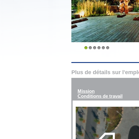
1
2
3
4
5
6
Plus de détails sur l'emp
Mission
Conditions de travail