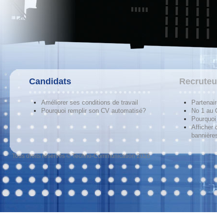
Candidats
Recruteu
Améliorer ses conditions de travail
Partenai
Pourquoi remplir son CV automatisé?
No 1 au
Pourquoi 
Afficher 
bannières
Tous droits réservés © Techno-Communication 2026