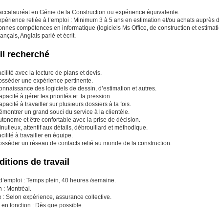
accalauréat en Génie de la Construction ou expérience équivalente.
périence reliée à l’emploi : Minimum 3 à 5 ans en estimation et/ou achats auprès 
nnes compétences en informatique (logiciels Ms Office, de construction et estimati
ançais, Anglais parlé et écrit.
il recherché
cilité avec la lecture de plans et devis.
osséder une expérience pertinente.
nnaissance des logiciels de dessin, d’estimation et autres.
pacité à gérer les priorités et la pression.
pacité à travailler sur plusieurs dossiers à la fois.
montrer un grand souci du service à la clientèle.
tonome et être confortable avec la prise de décision.
nutieux, attentif aux détails, débrouillard et méthodique.
cilité à travailler en équipe.
osséder un réseau de contacts relié au monde de la construction.
itions de travail
 d’emploi : Temps plein, 40 heures /semaine.
 : Montréal.
e : Selon expérience, assurance collective.
 en fonction : Dès que possible.