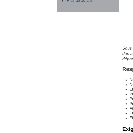
Plus de 10 ans
Sous 
des a
dépar
Res
Né
Nu
Ef
Pl
Pr
Pr
A
Ef
Ef
Exi