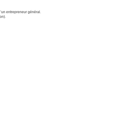
d’un e
ntrepreneur général.
on).