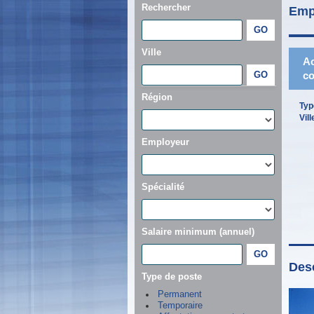
Rechercher
Emp
Ville
Ac
co
Région
Typ
Vill
Employeur
Spécialité
Salaire minimum (annuel)
Desc
Type de poste
Permanent
Temporaire