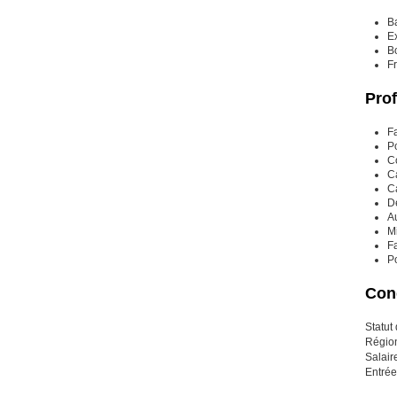
B
Ex
Bo
Fr
Prof
Fa
P
Co
Ca
Ca
Dé
Au
Mi
Fa
P
Cond
Statut
Région
Salair
Entrée