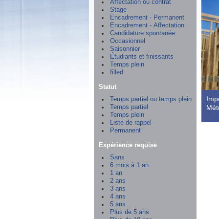
Affectation ou contrat
Stage
Encadrement - Permanent
Encadrement - Affectation
Candidature spontanée
Occasionnel
Saisonnier
Étudiants et finissants
Temps plein
filled
Statut
Imp
Temps partiel ou temps plein
Temps partiel
Métr
Temps plein
Liste de rappel
Permanent
Expérience requise
Sans
6 mois à 1 an
1 an
2 ans
3 ans
4 ans
5 ans
Plus de 5 ans