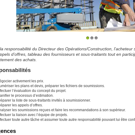
1
2
3
la responsabilité du Directeur des Opérations/Construction, l’acheteur 
ppels d’offres, tableau des fournisseurs et sous-traitants tout en partic
tement des achats.
ponsabilités
gocier activement les prix.
mériser les plans et devis, préparer les fichiers de soumissions.
fectuer l’évaluation du concept du projet.
anifier le processus d’estimation.
éparer la liste de sous-traitants invités à soumissionner.
éparer les appels d’offres.
nalyser les soumissions reçues et faire les recommandations à son supérieur.
fectuer la liaison avec l’équipe de projets.
fectuer toute autre tâche et assumer toute autre responsabilité pouvant lui être con
gences