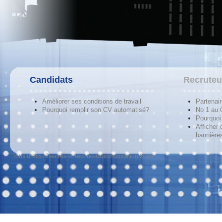
Candidats
Recruteu
Améliorer ses conditions de travail
Partenai
Pourquoi remplir son CV automatisé?
No 1 au
Pourquoi 
Afficher 
bannières
Tous droits réservés © Techno-Communication 2026