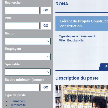
Rechercher
RONA
Ville
Gérant de Projets Constructi
construction
Région
Type de poste :
Permanent
Ville :
Boucherville
Employeur
Spécialité
P
Description du poste
Salaire minimum (annuel)
Type de poste
Permanent
Temporaire