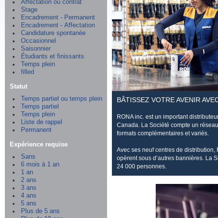
Affectation ou contrat
Stage
Encadrement - Permanent
Encadrement - Affectation
Candidature spontanée
Occasionnel
Saisonnier
Étudiants et finissants
Temps plein
filled
Statut
Temps partiel ou temps plein
BÂTISSEZ VOTRE AVENIR AVE
Temps partiel
Temps plein
RONA inc. est un important distributeur 
Liste de rappel
Canada. La Société compte un réseau 
Permanent
formats complémentaires et variés.
Expérience requise
Avec ses neuf centres de distributio
Sans
opèrent sous d’autres bannières. La S
6 mois à 1 an
24 000 personnes.
1 an
2 ans
3 ans
4 ans
5 ans
Plus de 5 ans