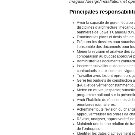
magasin/design/installation, et op
Principales responsabilit
Avoir la capacité de gérer l’équipe
disciplines d’architecture, mécanique
bannières de Lowe’s Canada/RON
Examiner les plans et devis afin de s
Préparer les dossiers pour soumissi
l’ensemble des documents pour les 
Mener la révision et analyse des so
comparaison au budget approuvé par
Administrer les documents contract
Inspecter, surveiller et documenter
contractuels et aux codes en vigueu
Travailler avec les entrepreneurs g
Gérer les budgets de construction af
(PAR) et de vérifier constamment que
Mettre en œuvre, inspecter, surveil
programme national sur la préventi
Avoir l’habileté de réaliser des tâc
prioritaires journalières.
Acheminer toute révision ou change
approuver/refuser les ordres de c
Réviser, analyser, approuver/refus
Maintenir une bonne relation de tra
de l’entreprise.
Identifier les dates d’achèvement et 