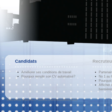
Candidats
Recruteu
Améliorer ses conditions de travail
Partenai
Pourquoi remplir son CV automatisé?
No 1 au
Pourquoi 
Afficher 
bannières
Tous droits réservés © Techno-Communication 2026