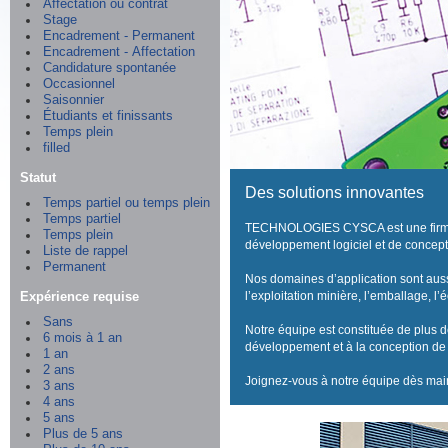
Affectation ou contrat
Stage
Encadrement - Permanent
Encadrement - Affectation
Candidature spontanée
Occasionnel
Saisonnier
Étudiants et finissants
Temps plein
filled
Statut
Des solutions innovantes
Temps partiel ou temps plein
Temps partiel
TECHNOLOGIES CYSCA est une firme d’
Temps plein
développement logiciel et de concept
Liste de rappel
Permanent
Nos domaines d’application sont aussi v
l’exploitation minière, l’emballage, l’
Expérience requise
Sans
Notre équipe est constituée de plus 
6 mois à 1 an
développement et à la conception de 
1 an
2 ans
Joignez-vous à notre équipe dès mai
3 ans
4 ans
5 ans
Plus de 5 ans