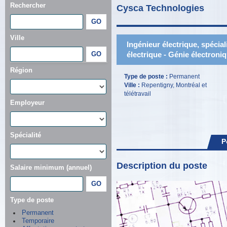
Rechercher
Cysca Technologies
Ville
Ingénieur électrique, spécial
électrique - Génie électroni
Région
Type de poste :
Permanent
Ville :
Repentigny, Montréal et
télétravail
Employeur
Spécialité
P
Description du poste
Salaire minimum (annuel)
Type de poste
Permanent
Temporaire