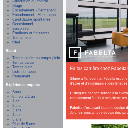
Affectation ou contrat
Stage
Encadrement - Permanent
Encadrement - Affectation
Candidature spontanée
Occasionnel
Saisonnier
Étudiants et finissants
Temps plein
filled
Statut
Temps partiel ou temps plein
Temps partiel
Temps plein
Faites carrière chez Fabelta!
Liste de rappel
Permanent
Située à Terrebonne, Fabelta est une 
d'acier et d'aluminium et des fenêtre
Expérience requise
Sans
Distinguée par son service à la clie
6 mois à 1 an
constamment à offrir à ses clients les
1 an
2 ans
Fabelta, c’est avant tout une équipe 
3 ans
Joignez-vous à notre équipe dès aujo
4 ans
5 ans
Plus de 5 ans