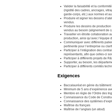
Valider la faisabilité et la conformi
(rigidité des cadres, ancrages, vitr
garde-corps, etc.) aux normes et a
Produire et signer les dessins d’ate
vendus.
Produire les dessins de production
vendus au besoin (alignement de car
Travailler en étroite collaboration a
production, ainsi qu’avec l’équipe d
Communiquer avec différents paliers
pertinente pour l’entreprise ou clari
Participer à l’intégration des contr
représentants, afin que celles-ci so
Participer à différents projets de R
Supporter, au besoin, les départeme
Participer à différents comités tech
Exigences
Baccalauréat en génie du bâtiment
Minimum de 5 ans d’expérience ave
Membre en règle de l’Ordre des Ing
Connaissance du Code de Construc
Connaissance des systèmes d’exploi
Maîtrise du français
Maîtrise de l’anglais (un atout)