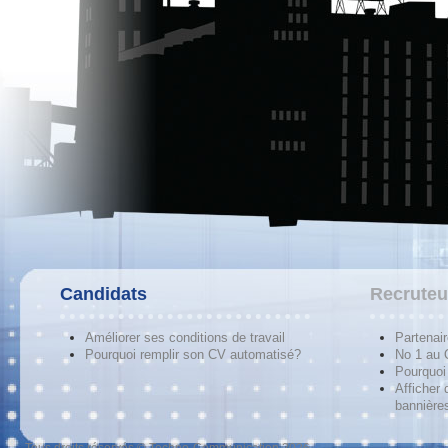
Candidats
Recruteu
Améliorer ses conditions de travail
Partenai
Pourquoi remplir son CV automatisé?
No 1 au
Pourquoi 
Afficher 
bannières
Tous droits réservés © Techno-Communication 2026