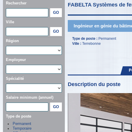
Rechercher
FABELTA Systèmes de fen
Ville
Ingénieur en génie du bâtim
Type de poste :
Permanent
Région
Ville :
Terrebonne
Employeur
P
Spécialité
Description du poste
Salaire minimum (annuel)
Type de poste
Permanent
Temporaire