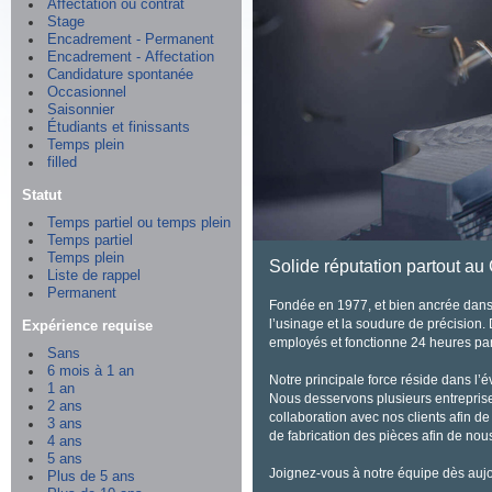
Affectation ou contrat
Stage
Encadrement - Permanent
Encadrement - Affectation
Candidature spontanée
Occasionnel
Saisonnier
Étudiants et finissants
Temps plein
filled
Statut
Temps partiel ou temps plein
Temps partiel
Temps plein
Solide réputation partout au
Liste de rappel
Permanent
Fondée en 1977, et bien ancrée dans 
l’usinage et la soudure de précision.
Expérience requise
employés et fonctionne 24 heures par 
Sans
6 mois à 1 an
Notre principale force réside dans l’
1 an
Nous desservons plusieurs entreprises 
2 ans
collaboration avec nos clients afin d
3 ans
de fabrication des pièces afin de nous
4 ans
5 ans
Joignez-vous à notre équipe dès aujo
Plus de 5 ans