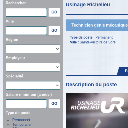
Rechercher
Usinage Richelieu
Ville
Technicien génie mécanique
Type de poste :
Permanent
Région
Ville :
Sainte-Victoire de Sorel
Employeur
P
Spécialité
Description du poste
Salaire minimum (annuel)
Type de poste
Permanent
Temporaire