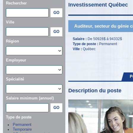
Rechercher
Investissement Québec
Ville
Auditeur, secteur du génie civ
Salaire :
De 50928$ à 94332$
Région
Type de poste :
Permanent
Ville :
Québec
Employeur
P
Spécialité
Description du poste
Salaire minimum (annuel)
Type de poste
Permanent
Temporaire