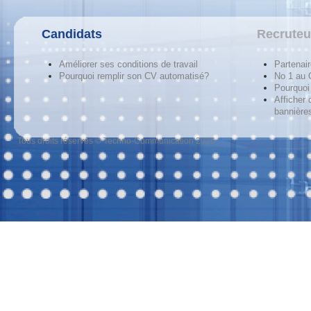
Candidats
Recruteu
Améliorer ses conditions de travail
Partenai
Pourquoi remplir son CV automatisé?
No 1 au
Pourquoi 
Afficher 
bannières
Tous droits réservés © Techno-Communication 2026