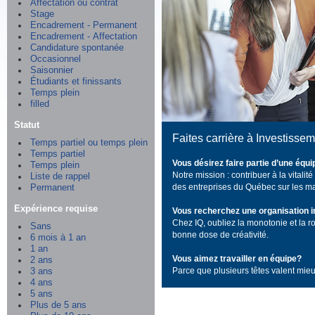
Affectation ou contrat
Stage
Encadrement - Permanent
Encadrement - Affectation
Candidature spontanée
Occasionnel
Saisonnier
Étudiants et finissants
Temps plein
filled
Statut
Faites carrière à Investiss
Temps partiel ou temps plein
Temps partiel
Vous désirez faire partie d’une éq
Temps plein
Notre mission : contribuer à la vital
Liste de rappel
des entreprises du Québec sur les ma
Permanent
Expérience requise
Vous recherchez une organisation i
Chez IQ, oubliez la monotonie et la ro
Sans
bonne dose de créativité.
6 mois à 1 an
1 an
Vous aimez travailler en équipe?
2 ans
Parce que plusieurs têtes valent mieu
3 ans
4 ans
5 ans
Plus de 5 ans