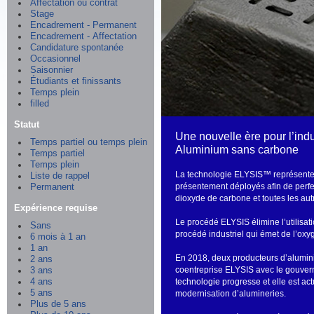
Affectation ou contrat
Stage
Encadrement - Permanent
Encadrement - Affectation
Candidature spontanée
Occasionnel
Saisonnier
Étudiants et finissants
Temps plein
filled
Statut
Une nouvelle ère pour l’ind
Temps partiel ou temps plein
Aluminium sans carbone
Temps partiel
Temps plein
La technologie ELYSIS™ représente l
Liste de rappel
présentement déployés afin de perfec
Permanent
dioxyde de carbone et toutes les aut
Expérience requise
Le procédé ELYSIS élimine l’utilisa
Sans
procédé industriel qui émet de l’oxyg
6 mois à 1 an
1 an
En 2018, deux producteurs d’aluminium
2 ans
coentreprise ELYSIS avec le gouver
3 ans
technologie progresse et elle est ac
4 ans
5 ans
modernisation d’alumineries.
Plus de 5 ans