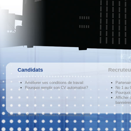
Candidats
Recruteu
Améliorer ses conditions de travail
Partenai
Pourquoi remplir son CV automatisé?
No 1 au
Pourquoi 
Afficher 
bannières
Tous droits réservés © Techno-Communication 2026