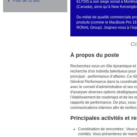
Plus de 10 ans
ELYSIS a son siège social à Montré
(Canada), ainsi qu’à New Kensington
Du métal de qualité commerciale prod
produits (comme le MacBook Pro 16 po
RONAL Group).
Joignez-vous à l’é
Co
À propos du poste
Recherchez-vous un rôle dynamique et
recherche d'un individu talentueux pour
principal - performance d’affaires. Ce rô
Général Performance dans la coordinatio
avec le conseil d'administration et ses
d'analyser diverses options stratégiques 
l’établissement de roadmaps et de les s
rapports de performance. De plus, vous
communications internes afin de renfor
Principales activités et 
Coordination de rencontres : Vous ai
comités. Vous présenterez de manière