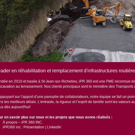
ader en réhabilitation et remplacement d'infrastructures routiè
ndée en 2010 et basée à St-Jean-sur-Richelieu, iPR 360 est une PME reconnue dan
excavation au terrassement. Nos clients principaux sont le ministère des Transports
ppuyant sur l’apport d’une panoplie de collaborateurs, notre équipe se fait un point
s les meilleurs délais. L'entraide, la rigueur et l’esprit de famille sont les valeur
us dès aujourd'hui!
ur en savoir plus sur nous et les projets que nous avons réalisés :
À propos – iPR 360 INC.
iPR360 inc : Présentation | LinkedIn