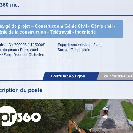
360 inc.
argé de projet – Construction/ Génie Civil - Génie civil -
nie de la construction - Télétravail - Ingénierie
aire :
De 70000$ à 125000$
Expérience requise :
3 ans
e de poste :
Permanent
Statut :
Temps plein
e :
Saint-Jean-sur-Richelieu
Postuler en ligne
Voir toutes les
ription du poste