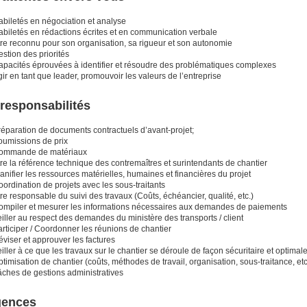
abiletés en négociation et analyse
abiletés en rédactions écrites et en communication verbale
tre reconnu pour son organisation, sa rigueur et son autonomie
stion des priorités
apacités éprouvées à identifier et résoudre des problématiques complexes
ir en tant que leader, promouvoir les valeurs de l’entreprise
responsabilités
réparation de documents contractuels d’avant-projet;
oumissions de prix
ommande de matériaux
re la référence technique des contremaîtres et surintendants de chantier
anifier les ressources matérielles, humaines et financières du projet
ordination de projets avec les sous-traitants
re responsable du suivi des travaux (Coûts, échéancier, qualité, etc.)
ompiler et mesurer les informations nécessaires aux demandes de paiements
iller au respect des demandes du ministère des transports / client
rticiper / Coordonner les réunions de chantier
viser et approuver les factures
iller à ce que les travaux sur le chantier se déroule de façon sécuritaire et optimal
timisation de chantier (coûts, méthodes de travail, organisation, sous-traitance, etc
âches de gestions administratives
gences