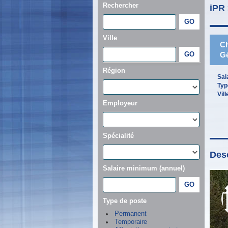
Rechercher
iPR 
Ville
Ch
Gé
Région
Sal
Typ
Vill
Employeur
Spécialité
Desc
Salaire minimum (annuel)
Type de poste
Permanent
Temporaire