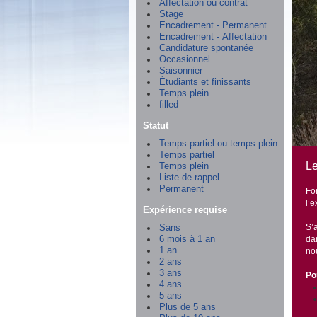
Affectation ou contrat
Stage
Encadrement - Permanent
Encadrement - Affectation
Candidature spontanée
Occasionnel
Saisonnier
Étudiants et finissants
Temps plein
filled
Statut
Temps partiel ou temps plein
Temps partiel
Le
Temps plein
Liste de rappel
Permanent
Fo
l’
Expérience requise
S’a
Sans
6 mois à 1 an
dan
1 an
no
2 ans
3 ans
Po
4 ans
5 ans
Plus de 5 ans