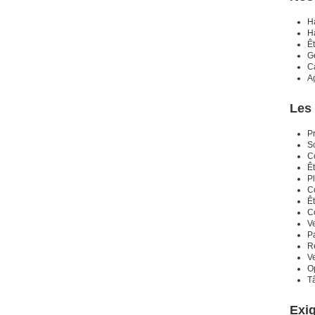
H
H
Ê
Ge
C
Ag
Les 
P
S
C
Êt
Pl
Co
Êt
C
Ve
Pa
Ré
Ve
Op
T
Exi