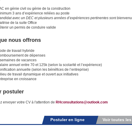
C en génie civil ou génie de la construction
inimum 3 ans d’expérience reliées au poste
andidat avec un DEC et plusieurs années d’expériences pertinentes sont bienven
itrise de la suite Office
étenir un permis de conduire valide
que nous offrons
ode de travail hybride
emboursement de dépenses
 semaines de vacances
laire annuel entre 70 et 125k (selon la scolarité et l’expérience)
nification annuelle (selon les bénéfices de l’entreprise)
lieu de travail dynamique et ouvert aux initiatives
ntreprise en croissance
 postuler
ez envoyer votre CV à l'attention de
RHconsultations@outlook.com
Postuler en ligne
Voir toutes les