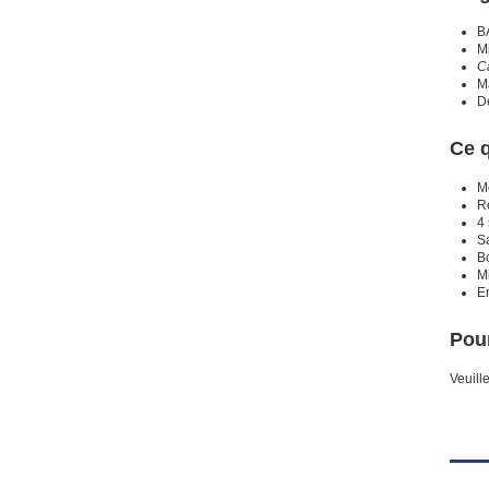
BA
M
C
Ma
D
Ce 
M
R
4
Sa
Bo
Mi
E
Pour
Veuill