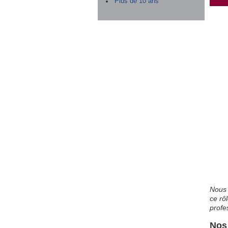
Plus de 10 ans
Nous 
ce rô
profe
Nos