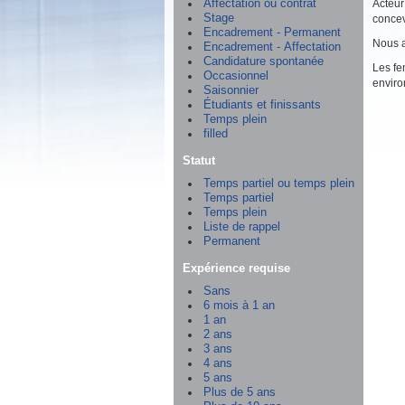
Affectation ou contrat
Acteur
Stage
concev
Encadrement - Permanent
Nous a
Encadrement - Affectation
Candidature spontanée
Les fe
Occasionnel
enviro
Saisonnier
Étudiants et finissants
Temps plein
filled
Statut
Temps partiel ou temps plein
Temps partiel
Temps plein
Liste de rappel
Permanent
Expérience requise
Sans
6 mois à 1 an
1 an
2 ans
3 ans
4 ans
5 ans
Plus de 5 ans