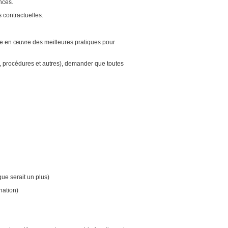
riences.
 contractuelles.
mise en œuvre des meilleures pratiques pour
és, procédures et autres), demander que toutes
re.
e.
ue serait un plus)
nation)