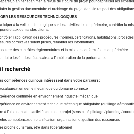
éparer, planifier et animer la revue de clôture du projet pour capitaliser les expé
loter la gestion documentaire et archivage du projet dans le respect des obligations
GER LES RESSOURCES TECHNOLOGIQUES
rticiper à la veille technologique sur les activités de son périmètre, contrôler la 
épondre aux demandes clients.
ntrôler l'application des procédures (normes, certifications, habilitations, procéd
sures correctives soient prises, remonter les informations.
'assurer des contrôles règlementaires et la mise en conformité de son périmèt
onduire les études nécessaires à l'amélioration de la performanc
il recherché
les compétences qui nous intéressent dans votre parcours:
accalauréat en génie mécanique ou domaine connexe
xpérience confirmée en environnement industriel mécanique
xpérience en environnement technique mécanique obligatoire (outillage aéronautiq
re à l'aise dans des activités en mode projet (sensibilité pilotage / planning / coordi
rtes compétences en planification, organisation et gestion des ressources
re proche du terrain, être dans l'opérationnel