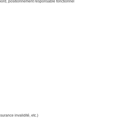
 bord, positionnement responsable fonctionnel
urance invalidité, etc.)