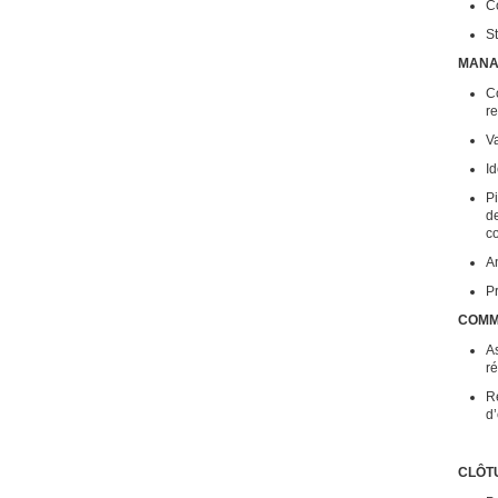
C
S
MAN
Co
r
Va
Id
Pi
de
A
Pr
COMM
As
ré
Ré
d
CLÔT