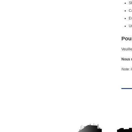
S
Ca
E
U
Pour
Veuill
Nous r
Note: 