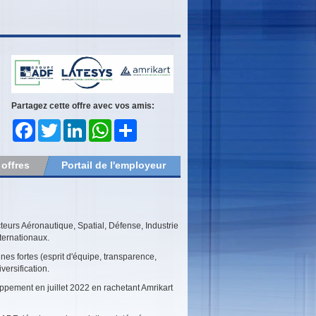
Partagez cette offre avec vos amis:
Facebook
Twitter
LinkedIn
WhatsApp
Share
 offres
Portail de l'employeur
teurs Aéronautique, Spatial, Défense, Industrie
ternationaux.
nes fortes (esprit d'équipe, transparence,
versification.
pement en juillet 2022 en rachetant Amrikart