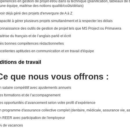
périences en gestion de projet et/ou dans la technique (planification, tableaux de
une équipe, maitrise des notions qualité/coûts/délais)
oir déjà géré des projets d'envergure de A à Z
pacité à gérer plusieurs projets simultanément et à respecter les délais
onnaissance des outils de gestion de projet tels que MS Project ou Primavera
itrise du français et de l’anglais parlé et écrit
rès bonnes compétences rédactionnelles
cellentes aptitudes en communication et en travail d'équipe
itions de travail
Ce que nous vous offrons :
n salaire compétitif avec ajustements annuels
es formations et de l’accompagnement
es opportunités d’avancement selon votre profil d’expérience
 programme d'assurance collective complet (dentaire, médicale, assurance vie, ass
n REER avec participation de l'employeur
% de vacances