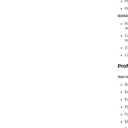
Pr
Pi
MANA
Pa
r
Co
me
S
C
Prof
Voici 
B
E
E
Et
Fo
Et