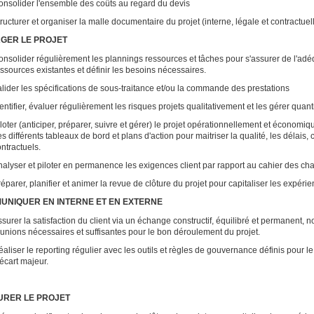
onsolider l'ensemble des coûts au regard du devis
tructurer et organiser la malle documentaire du projet (interne, légale et con
AGER LE PROJET
nsolider régulièrement les plannings ressources et tâches pour s'assurer de l'adé
essources existantes et définir les besoins nécessaires.
lider les spécifications de sous-traitance et/ou la commande des prestations
entifier, évaluer régulièrement les risques projets qualitativement et les gérer quan
loter (anticiper, préparer, suivre et gérer) le projet opérationnellement et économi
s différents tableaux de bord et plans d'action pour maitriser la qualité, les délai
contractuels.
nalyser et piloter en permanence les exigences client par rapport au cahier des c
éparer, planifier et animer la revue de clôture du projet pour capitaliser les expér
UNIQUER EN INTERNE ET EN EXTERNE
surer la satisfaction du client via un échange constructif, équilibré et permanent, n
unions nécessaires et suffisantes pour le bon déroulement du projet.
aliser le reporting régulier avec les outils et règles de gouvernance définis pour le 
’écart majeur.
URER LE PROJET