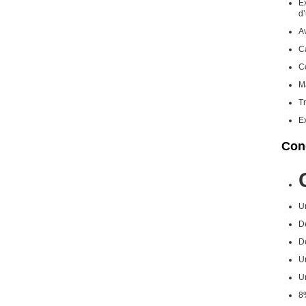
Ex
d’
Av
Ca
C
Ma
T
Ex
Cond
U
D
D
Un
U
8