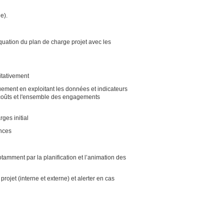
tractuelle).
quation du plan de charge projet avec les
titativement
quement en exploitant les données et indicateurs
s, coûts et l'ensemble des engagements
harges initial
iences
otamment par la planification et l’animation des
projet (interne et externe) et alerter en cas