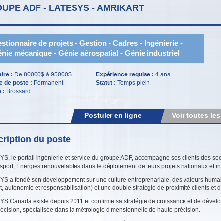
UPE ADF - LATESYS - AMRIKART
stionnaire de projets - Gestion - Cadres - Ingénierie -
nie mécanique - Génie aérospatial - Génie industriel
aire :
De 80000$ à 95000$
Expérience requise :
4 ans
e de poste :
Permanent
Statut :
Temps plein
e :
Brossard
Postuler en ligne
Voir toutes les
ription du poste
S, le porta
il ingénierie et service du groupe ADF, accompagne ses clients des sec
sport, Energies renouvelables dans le déploiement de leurs projets nationaux et in
YS a fondé son développement sur une
culture entreprenariale, des valeurs humai
t, autonomie et responsabilisation) et une double stratégie de proximité clients et di
S Canada existe depuis 2011 et confirme sa stratégie de croissance et de dévelop
récision, spécialisée dans la métrologie dimensionnelle de haute précision.