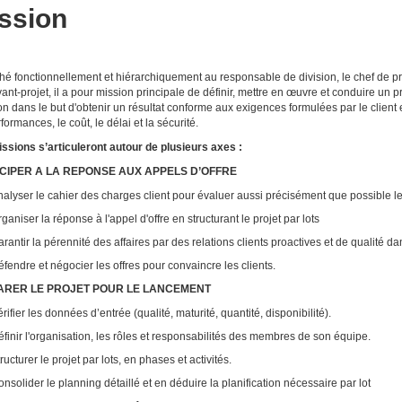
ssion
hé fonctionnellement et hiérarchiquement au responsable de division, le chef de proje
avant-projet, il a pour mission principale de définir, mettre en œuvre et conduire un 
son dans le but d'obtenir un résultat conforme aux exigences formulées par le client e
formances, le coût, le délai et la sécurité.
ssions s’articuleront autour de plusieurs axes :
ICIPER A LA REPONSE AUX APPELS D’OFFRE
alyser le cahier des charges client pour évaluer aussi précisément que possible le
ganiser la réponse à l'appel d'offre en structurant le projet par lots
rantir la pérennité des affaires par des relations clients proactives et de qualité d
éfendre et négocier les offres pour convaincr
ARER LE PROJET POUR LE LANCEMENT
érifier les données d’entrée (qualité, maturité, quantité, disponibilit
éfinir l'organisation, les rôles et responsabilités des membres de son équ
tructurer le projet par lots, en phases et activités.
nsolider le planning détaillé et en déduire la planification nécessaire par lot