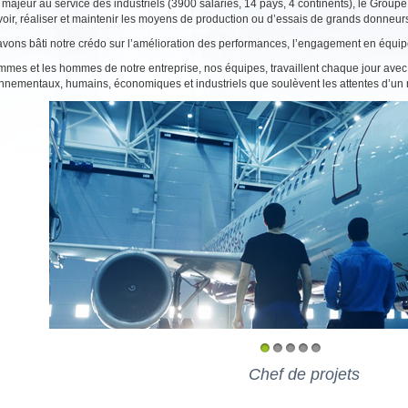
 majeur au service des industriels (3900 salariés, 14 pays, 4 continents), le Grou
oir, réaliser et maintenir les moyens de production ou d’essais de grands donneurs 
vons bâti notre crédo sur l’amélioration des performances, l’engagement en équipe 
mmes et les hommes de notre entreprise, nos équipes, travaillent chaque jour avec
nnementaux, humains, économiques et industriels que soulèvent les attentes d’u
1
2
3
4
5
Chef de projets