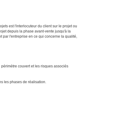
ts est l'interlocuteur du client sur le projet ou
projet depuis la phase avant-vente jusqu'à la
t par l'entreprise en ce qui concerne la qualité,
 périmètre couvert et les risques associés
ans les phases de réalisation.
e les clients.
é).
ipe.