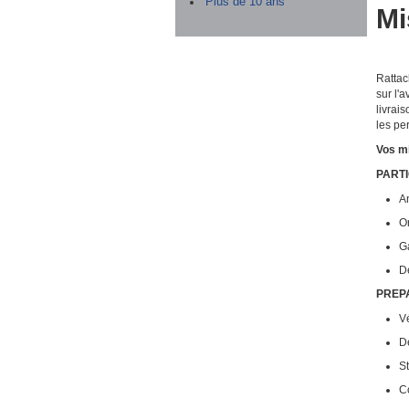
Plus de 10 ans
Mi
Rattac
sur l'
livrai
les per
Vos mi
PART
An
Or
Ga
D
PREP
V
D
S
Co