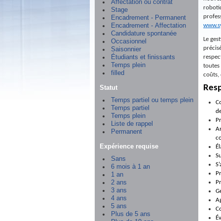
Affectation ou contrat
roboti
Stage
profes
Encadrement - Permanent
www.s
Encadrement - Affectation
Candidature spontanée
Le ges
Occasionnel
précisé
Saisonnier
respec
Étudiants et finissants
Temps plein
toutes
filled
coûts, 
Resp
Statut
Temps partiel ou temps plein
Co
Temps partiel
de
Temps plein
Pr
Liste de rappel
An
Permanent
co
Expérience requise
Él
Su
Sans
S’
6 mois à 1 an
Pr
1 an
Pr
2 ans
3 ans
Gé
4 ans
Ag
5 ans
Co
Plus de 5 ans
Év