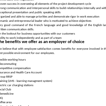
oven success in overseeing all elements of the project development cycle
rong communication and interpersonal skills to build relationships internally and wi
ceptional presentation and public speaking skills
ganized and able to manage priorities and demonstrate rigor in work execution
namic and entrepreneurial leader who is motivated to achieve objectives
ery good command of the French language and good knowledge of the English lang
itten communication skills.
 the lookout for business opportunities with our customers
ility to work independently and as part of a team
he benefits we offer as an employer of choice
e believe that with employee satisfaction comes benefits for everyone involved in
st possible environment for our employees.
exible working hours
elecommuting
ompetitive compensation
nsurance and Health Care Account
roup RRSP
raining (LMS - learning managment system)
ectric car charging stations
cial Club
elemedicine
BQ
ffee area