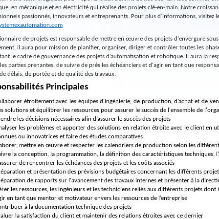
que, en mécanique et en électricité qui réalise des projets clé-en-main. Notre croiss
sionnels passionnés, innovateurs et entreprenants. Pour plus d’informations, visitez 
ystemexautomation.com
tionnaire de projets est responsable de mettre en œuvre des projets d'envergure sous 
ment, il aura pour mission de planifier, organiser, diriger et contrôler toutes les pha
tant le cadre de gouvernance des projets d’automatisation et robotique. Il aura la resp
 les parties prenantes, de suivre de près les échéanciers et d'agir en tant que respons
de délais, de portée et de qualité des travaux.
onsabilités Principales
llaborer étroitement avec les équipes d'ingénierie, de production, d’achat et de v
s solutions et équilibrer les ressources pour assurer le succès de l'ensemble de l'org
endre les décisions nécessaires afin d’assurer le succès des projets
alyser les problèmes et apporter des solutions en relation étroite avec le client en 
nnues ou innovatrices et faire des études comparatives
aborer, mettre en œuvre et respecter les calendriers de production selon les différen
ivre la conception, la programmation, la définition des caractéristiques techniques, 
assurer de rencontrer les échéances des projets et les coûts associés
éparation et présentation des prévisions budgétaires concernant les différents projet
éparation de rapports sur l'avancement des travaux internes et présenter à la direct
rer les ressources, les ingénieurs et les techniciens reliés aux différents projets dont i
ir en tant que mentor et motivateur envers les ressources de l’entreprise
ntribuer à la documentation technique des projets
aluer la satisfaction du client et maintenir des relations étroites avec ce dernier