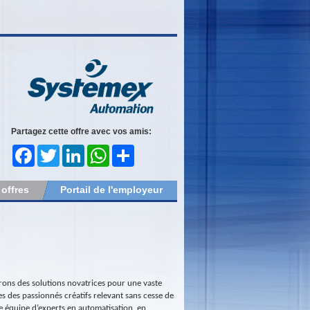
Partagez cette offre avec vos amis:
Facebook
Twitter
LinkedIn
WhatsApp
Share
 offres
Portail de l'employeur
rons des solutions novatrices pour une vaste
 des passionnés créatifs relevant sans cesse de
 équipe d’experts en automatisation, en