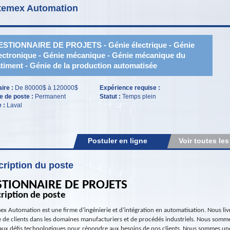
temex Automation
STIONNAIRE DE PROJETS - Génie électrique - Génie
ectronique - Génie mécanique - Génie mécanique du
timent - Génie de la production automatisée
aire :
De 80000$ à 120000$
Expérience requise :
e de poste :
Permanent
Statut :
Temps plein
e :
Laval
Postuler en ligne
Voir toutes les
ription du poste
STIONNAIRE DE PROJETS
ription de poste
ex Automation est une firme d’ingénierie et d’intégration en automatisation. Nous liv
de clients dans les domaines manufacturiers et de procédés industriels. Nous sommes
ux défis technologiques pour répondre aux besoins de nos clients. Nous sommes une