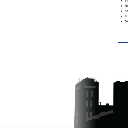
I
R
S
On
No