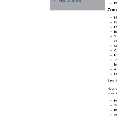
Plus de 10 ans
Pa
Com
M
Ce
Êt
Ré
So
c
Co
Or
Le
Tr
le
À 
Ca
Les 
Nous c
donc à
Ho
Té
R
A