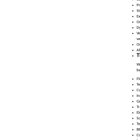
Pr
St
Ex
Or
Dy
V
wr
On
Ab
T
W
be
Fl
T
C
I
G
T
El
So
T
B
Co