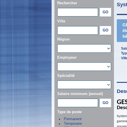
Rechercher
Sys
Ville
GE
él
bâ
Région
Sal
Typ
Employeur
Vill
Spécialité
Desc
Salaire minimum (annuel)
GE
Desc
Type de poste
System
Permanent
gamme 
Temporaire
nouvea