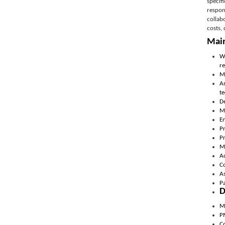
specif
respon
collab
costs,
Main
W
re
Ma
An
te
De
M
En
Pr
P
Ma
A
Co
As
Pa
D
M
PM
C