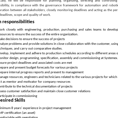
ically, he will be responsible for planning, organizing, directing and controll
sibility, in compliance with the governance framework for automation and robotic
oration between all stakeholders, closely monitoring deadlines and acting as the per
 deadlines, scope and quality of work.
 responsibilities
ork closely with engineering, production, purchasing and sales teams to develop
sources to ensure the success of the entire organization.
ke decisions to ensure the success of projects
alyze problems and provide solutions in close collaboration with the customer, usi
chniques, and carry out comparative studies.
velop, implement and adhere to production schedules according to different areas o
onitor design, programming, specification, assembly and commissioning at Systemex.
sure project deadlines and associated costs are met
epare and present budget forecasts for various projects
repare internal progress reports and present to management
nage resources, engineers and technicians related to the various projects for whic
ct as mentor and motivator for company resources
ntribute to the technical documentation of projects
sess customer satisfaction and maintain close customer relations
rticipate in commissioning
esired Skills
inimum 8 years' experience in project management
P certification (an asset)
omfortable with negotiation