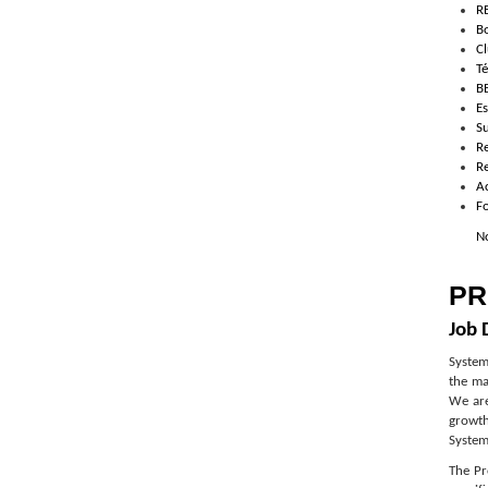
RE
Bo
Cl
T
B
E
Su
R
R
Ac
Fo
No
PR
Job 
System
the ma
We are
growth
System
The Pr