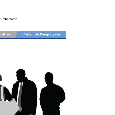
e cumbersome.
 offres
Portail de l'employeur