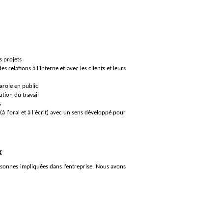
s projets
relations à l’interne et avec les clients et leurs
arole en public
ution du travail
s
à l'oral et à l'écrit) avec un sens développé pour
x
rsonnes impliquées dans l’entreprise. Nous avons