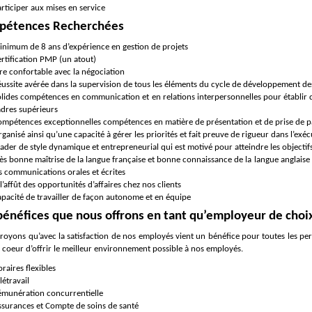
rticiper aux mises en service
pétences Recherchées
inimum de 8 ans d’expérience en gestion de projets
rtification PMP (un atout)
re confortable avec la négociation
ussite avérée dans la supervision de tous les éléments du cycle de développement de
lides compétences en communication et en relations interpersonnelles pour établir des 
adres supérieurs
mpétences exceptionnelles compétences en matière de présentation et de prise de p
ganisé ainsi qu’une capacité à gérer les priorités et fait preuve de rigueur dans l’exéc
ader de style dynamique et entrepreneurial qui est motivé pour atteindre les objectif
ès bonne maîtrise de la langue française et bonne connaissance de la langue anglaise (
s communications orales et écrites
l’affût des opportunités d’affaires chez nos clients
pacité de travailler de façon autonome et en équipe
bénéfices que nous offrons en tant qu’employeur de choi
royons qu’avec la satisfaction de nos employés vient un bénéfice pour toutes les pe
 coeur d’offrir le meilleur environnement possible à nos employés.
raires flexibles
létravail
émunération concurrentielle
ssurances et Compte de soins de santé