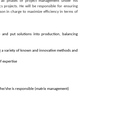
ing all phases of project management under his
s projects. He will be responsible for ensuring
son in charge to maximize efficiency in terms of
 and put solutions into production, balancing
ng a variety of known and innovative methods and
f expertise
h he/she is responsible (matrix management)