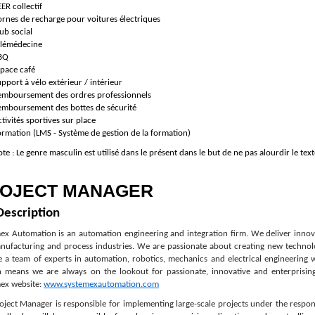
ER collectif
rnes de recharge pour voitures électriques
ub social
élémédecine
BQ
space café
pport à vélo extérieur / intérieur
emboursement des ordres professionnels
emboursement des bottes de sécurité
tivités sportives sur place
rmation (LMS - Système de gestion de la formation)
te : Le genre masculin est utilisé dans le présent dans le but de ne pas alourdir le text
OJECT MANAGER
Description
ex Automation is an automation engineering and integration firm. We deliver innova
nufacturing and process industries. We are passionate about creating new technol
 a team of experts in automation, robotics, mechanics and electrical engineering
 means we are always on the lookout for passionate, innovative and enterprising 
ex website:
www.systemexautomation.com
oject Manager is responsible for implementing large-scale projects under the respo