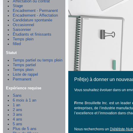
Affectation ou contrat
Stage
Encadrement - Permanent
Encadrement - Affectation
Candidature spontanée
Occasionnel
Saisonnier
Étudiants et finissants
Temps plein
filled
Statut
Temps partiel ou temps plein
Temps partiel
Temps plein
Liste de rappel
Prêt(e) à donner un nouveau
Permanent
Expérience requise
Vous souhaitez évoluer dans un envi
Sans
6 mois à 1 an
F
irme Brouillette Inc. est un leade
1 an
entreprises, de l’industrie manufactu
2 ans
l’excellence et l’innovation dans c
3 ans
4 ans
5 ans
Plus de 5 ans
Nous recherchons un
Diététiste-Nutr