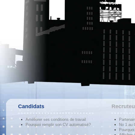
Candidats
Recruteu
Améliorer ses conditions de travail
Partenai
Pourquoi remplir son CV automatisé?
No 1 au
Pourquoi 
Afficher 