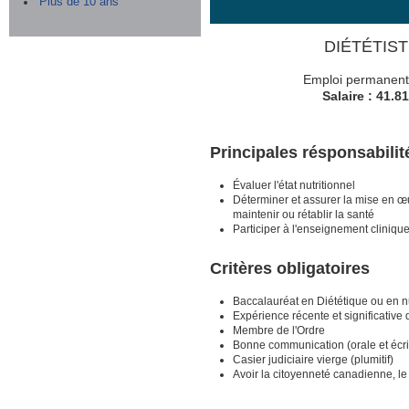
Plus de 10 ans
DIÉTÉTISTE
Emploi permanent 
Salaire : 41.8
Principales résponsabili
Évaluer l'état nutritionnel
Déterminer et assurer la mise en œu
maintenir ou rétablir la santé
Participer à l'enseignement cliniqu
Critères obligatoires
Baccalauréat en Diététique ou en nu
Expérience récente et significative 
Membre de l'Ordre
Bonne communication (orale et écrit
Casier judiciaire vierge (plumitif)
Avoir la citoyenneté canadienne, le