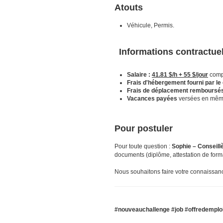
Atouts
Véhicule, Permis.
Informations contractue
Salaire :
41.81 $/h + 55 $/jour
compl
Frais d'hébergement fourni par le 
Frais de déplacement remboursé
Vacances payées
versées en même
Pour postuler
Pour toute question :
Sophie – Conseillè
documents (diplôme, attestation de forma
Nous souhaitons faire votre connaissan
#nouveauchallenge #job #offredemploi 