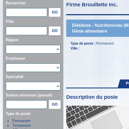
Rechercher
Firme Brouillette Inc.
Ville
Diététiste - Nutritionniste (
Génie alimentaire
Région
Type de poste :
Permanent
Ville :
Employeur
Spécialité
P
Salaire minimum (annuel)
Description du poste
Type de poste
Permanent
Temporaire