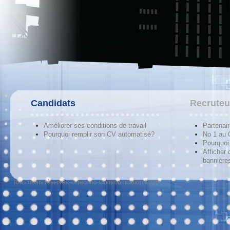
Candidats
Recruteu
Améliorer ses conditions de travail
Partenai
Pourquoi remplir son CV automatisé?
No 1 au
Pourquoi 
Afficher 
bannières
Tous droits réservés © Techno-Communication 2026