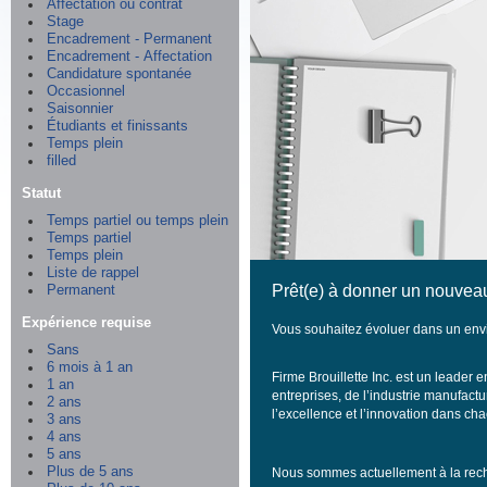
Affectation ou contrat
Stage
Encadrement - Permanent
Encadrement - Affectation
Candidature spontanée
Occasionnel
Saisonnier
Étudiants et finissants
Temps plein
filled
Statut
Temps partiel ou temps plein
Temps partiel
Temps plein
Liste de rappel
Prêt(e) à donner un nouveau
Permanent
Expérience requise
Vous souhaitez évoluer dans un envi
Sans
6 mois à 1 an
Firme Brouillette Inc. est un leader
1 an
entreprises, de l’industrie manufactu
2 ans
l’excellence et l’innovation dans c
3 ans
4 ans
5 ans
Plus de 5 ans
Nous sommes actuellement à la rec