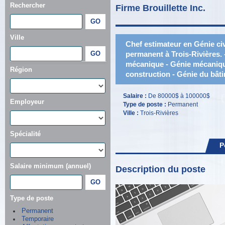
Rechercher
Firme Brouillette Inc.
Ville
Chef estimateur en Génie ci
permanent à Trois-Rivières. -
mécanique - Génie mécanique
Région
construction - Génie du bât
Salaire :
De 80000$ à 100000$
Employeur
Type de poste :
Permanent
Ville :
Trois-Rivières
Spécialité
P
Salaire minimum (annuel)
Description du poste
Type de poste
Permanent
Temporaire