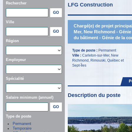
Rechercher
LFG Construction
Ville
Chargé(e) de projet principal
Mer, New Richmond - Génie
du bâtiment - Génie de la co
Région
Type de poste :
Permanent
Ville :
Carleton-sur-Mer, New
Employeur
Richmond, Rimouski, Québec et
Sept-Îles
Spécialité
P
Description du poste
Salaire minimum (annuel)
Type de poste
Permanent
Temporaire