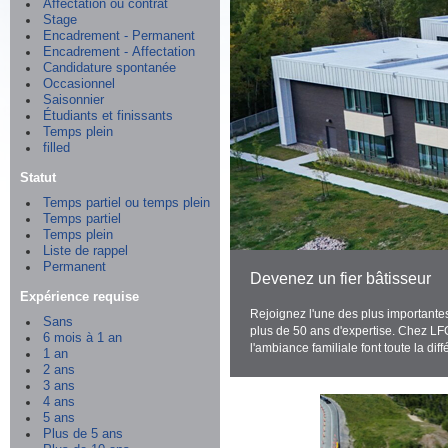
Affectation ou contrat
Stage
Encadrement - Permanent
Encadrement - Affectation
Candidature spontanée
Occasionnel
Saisonnier
Étudiants et finissants
Temps plein
filled
Statut
Temps partiel ou temps plein
Temps partiel
Temps plein
Liste de rappel
Permanent
Devenez un fier bâtisseur
Expérience requise
Rejoignez l'une des plus importantes
Sans
plus de 50 ans d'expertise. Chez LFG
6 mois à 1 an
l'ambiance familiale font toute la dif
1 an
2 ans
3 ans
4 ans
5 ans
Plus de 5 ans