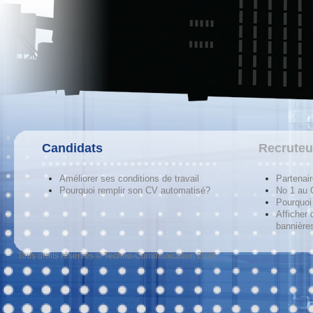
Candidats
Recruteu
Améliorer ses conditions de travail
Partenai
Pourquoi remplir son CV automatisé?
No 1 au
Pourquoi 
Afficher 
bannières
Tous droits réservés © Techno-Communication 2026