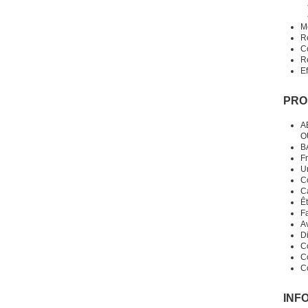
Me
R
C
Re
E
PRO
AE
O
B
Fr
U
C
Ca
Êt
Fa
Av
D
Co
C
C
INF