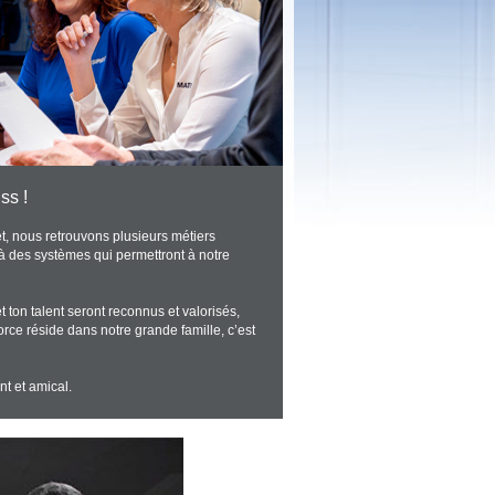
ss !
et, nous retrouvons plusieurs métiers
à des systèmes qui permettront à notre
t ton talent seront reconnus et valorisés,
rce réside dans notre grande famille, c’est
nt et amical.