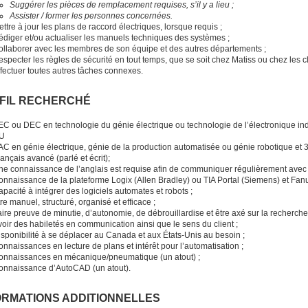
Suggérer les pièces de remplacement requises, s’il y a lieu ;
Assister / former les personnes concernées.
ttre à jour les plans de raccord électriques, lorsque requis ;
édiger et/ou actualiser les manuels techniques des systèmes ;
ollaborer avec les membres de son équipe et des autres départements ;
specter les règles de sécurité en tout temps, que se soit chez Matiss ou chez les c
ffectuer toutes autres tâches connexes.
FIL RECHERCHÉ
C ou DEC en technologie du génie électrique ou technologie de l’électronique indu
U
AC en génie électrique, génie de la production automatisée ou génie robotique et 3
ançais avancé (parlé et écrit);
ne connaissance de l’anglais est requise afin de communiquer régulièrement avec d
onnaissance de la plateforme Logix (Allen Bradley) ou TIA Portal (Siemens) et Fa
pacité à intégrer des logiciels automates et robots ;
re manuel, structuré, organisé et efficace ;
ire preuve de minutie, d’autonomie, de débrouillardise et être axé sur la recherche
oir des habiletés en communication ainsi que le sens du client ;
isponibilité à se déplacer au Canada et aux États-Unis au besoin ;
nnaissances en lecture de plans et intérêt pour l’automatisation ;
onnaissances en mécanique/pneumatique (un atout) ;
onnaissance d’AutoCAD (un atout).
ORMATIONS ADDITIONNELLES