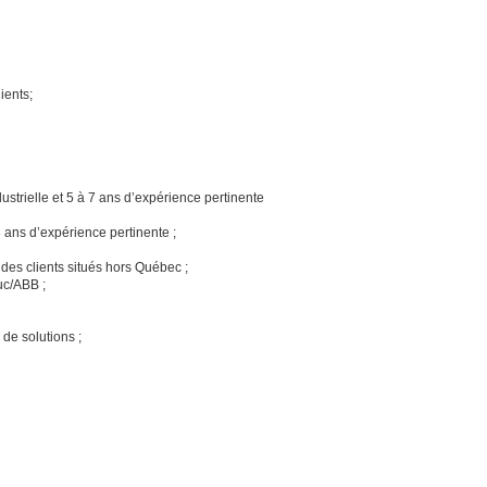
lients;
strielle et 5 à 7 ans d’expérience pertinente
 ans d’expérience pertinente ;
es clients situés hors Québec ;
nuc/ABB ;
 de solutions ;