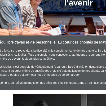
équilibre travail et vie personnelle, au cœur des priorités de Mati
tre force se retrouve dans la diversité et la complémentarité de nos emplois. En eff
écialisés chez Matiss. Tous ensemble, nous concevons, fabriquons et donnons vie 
entèle de devenir toujours plus compétitive.
c Matiss, c’est possible de véritablement t’épanouir. Ta créativité, ton dynamisme e
r ils sont au cœur même du succès des projets d’automatisation de nos clients. La fo
 travail d’équipe qui permet à notre entreprise de se démarquer.
semble, on relève au quotidien des défis des plus stimulants dans un climat inspira