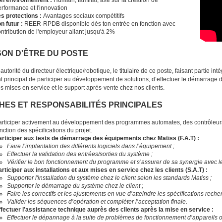
on environnement :
Humain, familial, axé sur la création de
rformance et l'innovation
es protections :
Avantages sociaux compétitifs
n futur :
REER-RPDB disponible dès ton entrée en fonction avec
ntribution de l'employeur allant jusqu'à 2%
SON D'ÊTRE DU POSTE
’autorité du directeur électrique/robotique, le titulaire de ce poste, faisant partie i
 principal de participer au développement de solutions, d’effectuer le démarrage 
les mises en service et le support après-vente chez nos clients.
HES ET RESPONSABILITÉS PRINCIPALES
articiper activement au développement des programmes automates, des contrôleurs 
nction des spécifications du projet.
articiper aux tests de démarrage des équipements chez Matiss (F.A.T) :
Faire l’implantation des différents logiciels dans l’équipement ;
Effectuer la validation des entrées/sorties du système ;
Vérifier le bon fonctionnement du programme et s’assurer de sa synergie avec
rticiper aux installations et aux mises en service chez les clients (S.A.T) :
Supporter l'installation du système chez le client selon les standards Matiss ;
Supporter le démarrage du système chez le client ;
Faire les correctifs et les ajustements en vue d’atteindre les spécifications rech
Valider les séquences d’opération et compléter l’acceptation finale.
ffectuer l’assistance technique auprès des clients après la mise en service :
Effectuer le dépannage à la suite de problèmes de fonctionnement d’appareils 