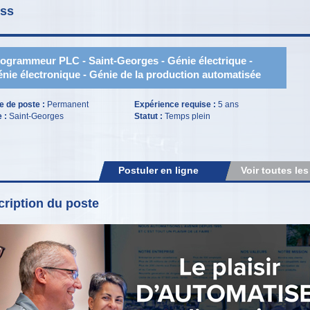
iss
ogrammeur PLC - Saint-Georges - Génie électrique -
nie électronique - Génie de la production automatisée
e de poste :
Permanent
Expérience requise :
5 ans
e :
Saint-Georges
Statut :
Temps plein
Postuler en ligne
Voir toutes les
ription du poste