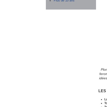
Plus de 10 ans
Plo
fero
idées
LES
La
T