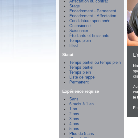
Affectation ou contrat
Stage
Encadrement - Permanent
Encadrement - Affectation
Candidature spontanée
Occasionnel
Saisonnier
Étudiants et finissants
Temps plein
filled
Statut
L’
Temps partiel ou temps plein
No
Temps partiel
sp
Temps plein
cli
Liste de rappel
Permanent
Ave
Expérience requise
ca
le
Sans
6 mois à 1 an
En
1 an
2 ans
3 ans
4 ans
5 ans
Plus de 5 ans