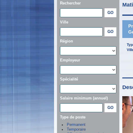
Rechercher
Mat
Ville
Pr
Gé
Région
Typ
Vill
Employeur
Spécialité
Desc
Salaire minimum (annuel)
Type de poste
Permanent
Temporaire