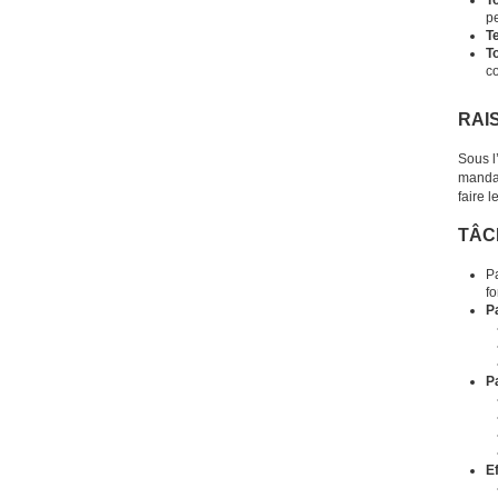
T
pe
T
To
co
RAI
Sous l
mandat
faire 
TÂC
P
fo
P
Pa
E