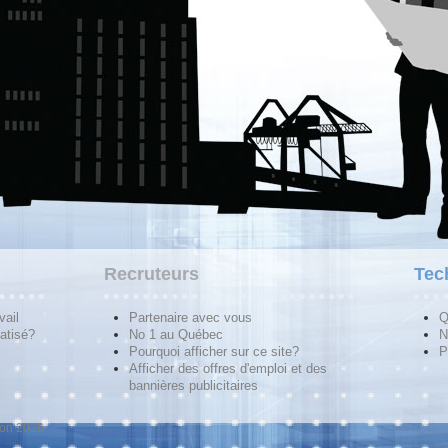
Recruteurs
Tec
vail
Partenaire avec vous
Q
atisé?
No 1 au Québec
N
Pourquoi afficher sur ce site?
P
Afficher des offres d'emploi et des
bannières publicitaires
ion 2026