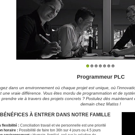
1
2
3
4
5
6
7
Programmeur PLC
ngez dans un environnement où chaque projet est unique, où l’innovati
nt une vraie différence. Vous êtes mordu de programmation et de systè
 prendre vie à travers des projets concrets ? Postulez dès maintenant e
demain chez Matiss !
 BÉNÉFICES À ENTRER DANS NOTRE FAMILLE
 flexibilité :
Conciliation travail et vie personnelle est une priorité
on horaire :
Possibilité de faire ton 36h sur 4 jours ou 4.5 jours