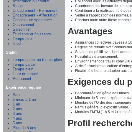
Collaborer avec les différents dépa
Affectation ou contrat
Coordonner les travaux de consultan
Stage
Contribuer à la réalisation d’études
Encadrement - Permanent
Veiller à l’application des normes,
Encadrement - Affectation
Effectuer toute autre tâche connexe
Candidature spontanée
Occasionnel
Avantages
Saisonnier
Étudiants et finissants
Temps plein
Assurances collectives payées à 100
filled
Régime de retraite avec contributi
Salaire compétitif avec boni annuel
Statut
Possibilités d’avancement.
Temps partiel ou temps plein
Environnement de travail convivial et
Temps partiel
Activités sociales et culture d’entr
Temps plein
Flexibilité d’horaire adaptée aux op
Liste de rappel
Permanent
Exigences du 
Expérience requise
Baccalauréat en génie des mines.
Sans
Minimum de 5 ans d’expérience dans
6 mois à 1 an
Membre de l’Ordre des ingénieur(e
1 an
Permis général d’explosifs valide.
2 ans
Modules FMTM (1 à 5 et 7) complét
3 ans
4 ans
Profil recherch
5 ans
Plus de 5 ans