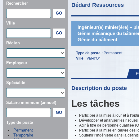
Rechercher
Bédard Ressources
Ville
Ingénieur(e) minier(ère) – pl
Génie mécanique du bâtiment
Génie du bâtiment
Région
Type de poste :
Permanent
Ville :
Val-d'Or
Employeur
P
Spécialité
Description du poste
Les tâches
Salaire minimum (annuel)
Participer à la mise à jour et à l’op
Développer et analyser les risques 
Type de poste
Agir à titre de personne qualifiée (
Participer à la mise en œuvre des l
Permanent
Soutenir l’ingénierie dans la définit
Temporaire