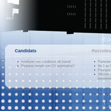
Candidats
Recruteu
Améliorer ses conditions de travail
Partenai
Pourquoi remplir son CV automatisé?
No 1 au
Pourquoi 
Afficher 
bannières
Tous droits réservés © Techno-Communication 2026