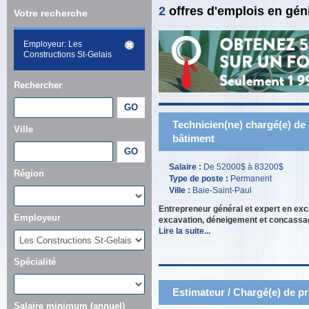
2
offres d'emplois en gén
Votre recherche
Employeur: Les
Constructions St-Gelais
Rechercher
Technicien(ne) chargé(e) de 
Ville
bâtiment
Salaire :
De 52000$ à 83200$
Région
Type de poste :
Permanent
Ville :
Baie-Saint-Paul
Entrepreneur général et expert en exc
Employeur
excavation, déneigement et concassag
Lire la suite...
Spécialité
Estimateur / Chargé(e) de pro
Salaire minimum (annuel)