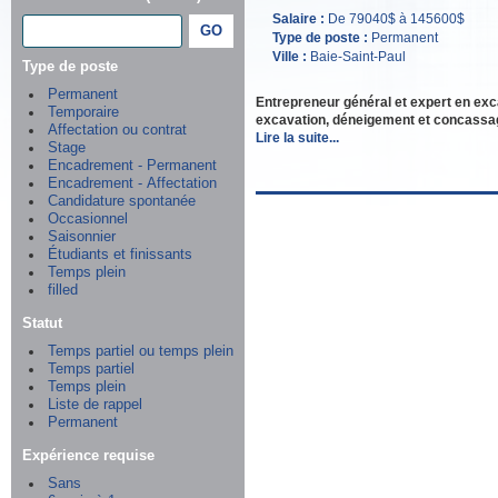
Salaire :
De 79040$ à 145600$
Type de poste :
Permanent
Ville :
Baie-Saint-Paul
Type de poste
Permanent
Entrepreneur général et expert en exc
Temporaire
excavation, déneigement et concassag
Affectation ou contrat
Lire la suite...
Stage
Encadrement - Permanent
Encadrement - Affectation
Candidature spontanée
Occasionnel
Saisonnier
Étudiants et finissants
Temps plein
filled
Statut
Temps partiel ou temps plein
Temps partiel
Temps plein
Liste de rappel
Permanent
Expérience requise
Sans