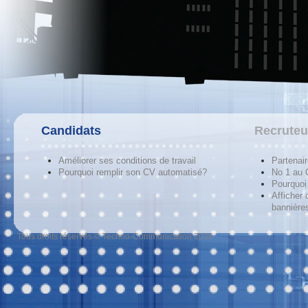
Candidats
Recruteu
Améliorer ses conditions de travail
Partenai
Pourquoi remplir son CV automatisé?
No 1 au
Pourquoi 
Afficher 
bannières
Tous droits réservés © Techno-Communication 2026