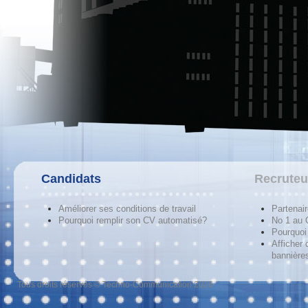
Candidats
Recruteu
Améliorer ses conditions de travail
Partenai
Pourquoi remplir son CV automatisé?
No 1 au
Pourquoi 
Afficher 
bannières
Tous droits réservés © Techno-Communication 2026