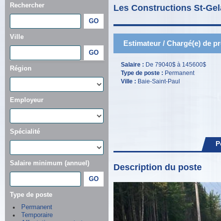
Rechercher
Les Constructions St-Gel
Ville
Estimateur / Chargé(e) de pro
Salaire :
De 79040$ à 145600$
Région
Type de poste :
Permanent
Ville :
Baie-Saint-Paul
Employeur
Spécialité
P
Salaire minimum (annuel)
Description du poste
Type de poste
Permanent
Temporaire