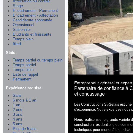
Affectation ou contrat
Stage
Encadrement - Permanent
Encadrement - Affectation
Candidature spontanée
Occasionnel
Saisonnier
Étudiants et finissants
Temps plein
filled
Statut
Temps partiel ou temps plein
Temps partiel
Temps plein
Liste de rappel
Permanent
Entrepreneur général et expert
Expérience requise
Partenaire de confiance à C
et concassage
Sans
6 mois à 1 an
Les Constructions St-Gelais est une 
1 an
d'expérience. Notre expertise nous pe
2 ans
3 ans
4 ans
Nous réalisons une grande variété de
5 ans
construction résidentielle ou comme
Plus de 5 ans
techniques pour mener à bien chaque 