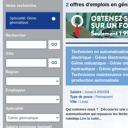
2
offres d'emplois en gé
Votre recherche
Spécialité: Génie
géomatique
Rechercher
Technicien en automatisatio
Ville
électrique - Génie électroni
Génie mécanique - Génie mé
hydraulique - Génie géomatiq
Région
Techniciens maintenance indu
production automatisée
Employeur
Salaire :
Jusqu'à 85000$
Type de poste :
Permanent
Ville :
Laval
Spécialité
Qui sommes-nous ? Découvrez une carr
automatisation qui repousse les limit
robotiqu
Lire la suite...
Salaire minimum (annuel)