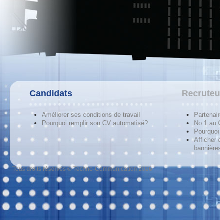
Candidats
Recruteu
Améliorer ses conditions de travail
Partenai
Pourquoi remplir son CV automatisé?
No 1 au
Pourquoi 
Afficher 
bannières
Tous droits réservés © Techno-Communication 2026