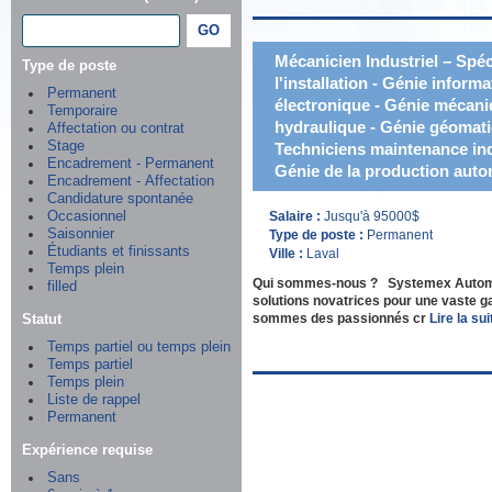
Mécanicien Industriel – Spéc
Type de poste
l'installation - Génie inform
Permanent
électronique - Génie mécani
Temporaire
hydraulique - Génie géomatiq
Affectation ou contrat
Stage
Techniciens maintenance indu
Encadrement - Permanent
Génie de la production autom
Encadrement - Affectation
Candidature spontanée
Occasionnel
Salaire :
Jusqu'à 95000$
Saisonnier
Type de poste :
Permanent
Étudiants et finissants
Ville :
Laval
Temps plein
Qui sommes-nous ? Systemex Automatio
filled
solutions novatrices pour une vaste 
Statut
sommes des passionnés cr
Lire la suit
Temps partiel ou temps plein
Temps partiel
Temps plein
Liste de rappel
Permanent
Expérience requise
Sans