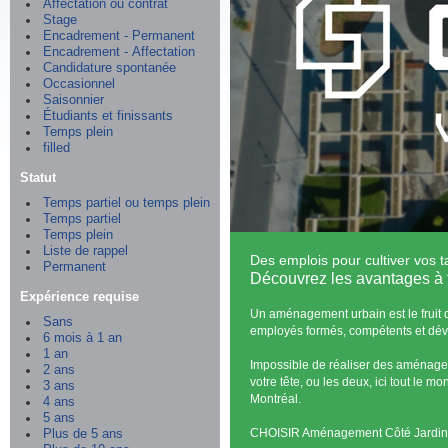
Affectation ou contrat
Stage
Encadrement - Permanent
Encadrement - Affectation
Candidature spontanée
Occasionnel
Saisonnier
Étudiants et finissants
Temps plein
filled
Statut
Temps partiel ou temps plein
Temps partiel
Temps plein
Liste de rappel
Des emplois pour cultiver vos t
Permanent
Découvrez les avantages à f
Expérience requise
Un aménagement urbain est le fruit d
Sans
employés formés, compétents et dévou
6 mois à 1 an
1 an
Impossible de réaliser des aménagem
2 ans
votre tête, ou les deux, ici tout le m
3 ans
Montréal.
4 ans
5 ans
CHOISIR Aménagement Côté Jardin, c'e
Plus de 5 ans