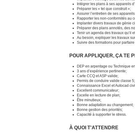
Intégrer les plans à ses appareils 
Préparer les « tel que construit »;
Assurer l’entretien de ses appareil
Rapporter les non-conformités au co
Implanter divers travaux de génie civ
Préparer des plans annotés, des not
Tenir un agenda des travaux qu’il ef
Au besoin, expliquer les travaux sur 
Suivre des formations pour parfair
POUR APPLIQUER, ÇA TE 
DEP en arpentage ou Technique en 
3 ans d’expérience pertinente;
Carte CCQ et ASP valide;
Permis de conduire valide classe 5;
Connaissance Excel et Autocad civi
Excellent communicateur;
Excelle en lecture de plan;
Être minutieux;
Bonne adaptation au changement;
Bonne gestion des priorités;
Capacité à supporter le stress.
À QUOI T'ATTENDRE