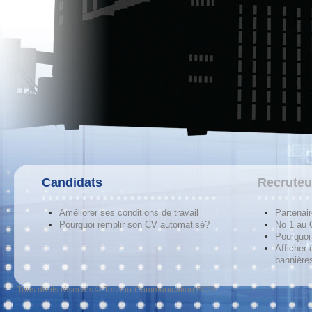
Candidats
Recruteu
Améliorer ses conditions de travail
Partenai
Pourquoi remplir son CV automatisé?
No 1 au
Pourquoi 
Afficher 
bannières
Tous droits réservés © Techno-Communication 2026